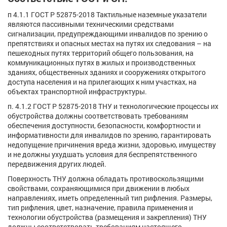
п 4.1.1 ГОСТ Р 52875-2018 Тактильные наземные указатели
являются пассивными техническими средствами
сигнализации, предупреждающими инвалидов по зрению о
препятствиях и опасных местах на путях их следования – на
пешеходных путях территорий общего пользования, на
коммуникационных путях в жилых и производственных
зданиях, общественных зданиях и сооружениях открытого
доступа населения и на прилегающих к ним участках, на
объектах транспортной инфраструктуры.
п. 4.1.2 ГОСТ Р 52875-2018 ТНУ и технологические процессы их
обустройства должны соответствовать требованиям
обеспечения доступности, безопасности, комфортности и
информативности для инвалидов по зрению, гарантировать
недопущение причинения вреда жизни, здоровью, имуществу
и не должны ухудшать условия для беспрепятственного
передвижения других людей.
Поверхность ТНУ должна обладать противоскользящими
свойствами, сохраняющимися при движении в любых
направлениях, иметь определенный тип рифления. Размеры,
тип рифления, цвет, назначение, правила применения и
технологии обустройства (размещения и закрепления) ТНУ
должны соответствовать требованиям настоящего