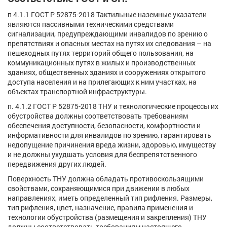
п 4.1.1 ГОСТ Р 52875-2018 Тактильные наземные указатели
являются пассивными техническими средствами
сигнализации, предупреждающими инвалидов по зрению о
препятствиях и опасных местах на путях их следования – на
пешеходных путях территорий общего пользования, на
коммуникационных путях в жилых и производственных
зданиях, общественных зданиях и сооружениях открытого
доступа населения и на прилегающих к ним участках, на
объектах транспортной инфраструктуры.
п. 4.1.2 ГОСТ Р 52875-2018 ТНУ и технологические процессы их
обустройства должны соответствовать требованиям
обеспечения доступности, безопасности, комфортности и
информативности для инвалидов по зрению, гарантировать
недопущение причинения вреда жизни, здоровью, имуществу
и не должны ухудшать условия для беспрепятственного
передвижения других людей.
Поверхность ТНУ должна обладать противоскользящими
свойствами, сохраняющимися при движении в любых
направлениях, иметь определенный тип рифления. Размеры,
тип рифления, цвет, назначение, правила применения и
технологии обустройства (размещения и закрепления) ТНУ
должны соответствовать требованиям настоящего