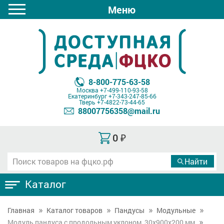
Меню
8-800-775-63-58
Москва
+7-499-110-93-58
Екатеринбург
+7-343-247-85-66
Тверь
+7-4822-73-44-65
88007756358@mail.ru
0
₽
Каталог
Главная
Каталог товаров
Пандусы
Модульные
Модуль пандуса с продольным уклоном, 30х900х200 мм