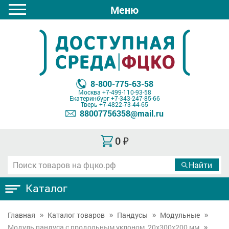
Меню
8-800-775-63-58
Москва
+7-499-110-93-58
Екатеринбург
+7-343-247-85-66
Тверь
+7-4822-73-44-65
88007756358@mail.ru
0
₽
Каталог
Главная
Каталог товаров
Пандусы
Модульные
Модуль пандуса с продольным уклоном, 20х300х200 мм