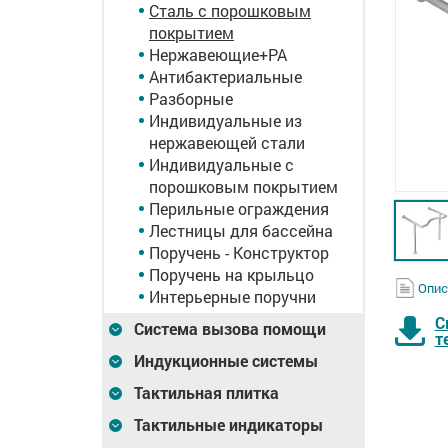
Сталь с порошковым
покрытием
Нержавеющие+PA
Антибактериальные
Разборные
Индивидуальные из
нержавеющей стали
Индивидуальные с
порошковым покрытием
Перильные ограждения
Лестницы для бассейна
Поручень - Конструктор
Поручень на крыльцо
Опис
Интерьерные поручни
С
Система вызова помощи
т
Индукционные системы
Тактильная плитка
Тактильные индикаторы
тель,
Поворотное
Поручень опорный дл