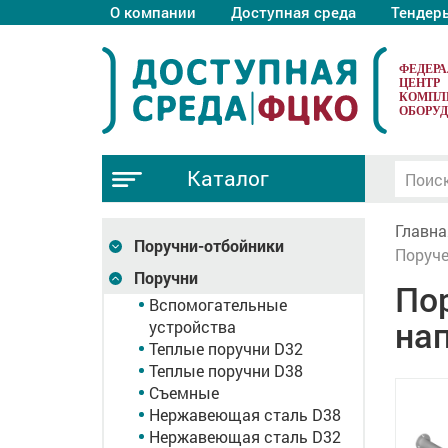
О компании
Доступная среда
Тендер
ФЕДЕР
ЦЕНТР
КОМПЛ
ОБОРУ
Каталог
Главна
Поручни-отбойники
Поруче
Поручни
По
Вспомогательные
нап
устройства
Теплые поручни D32
Теплые поручни D38
Съемные
Нержавеющая сталь D38
Нержавеющая сталь D32