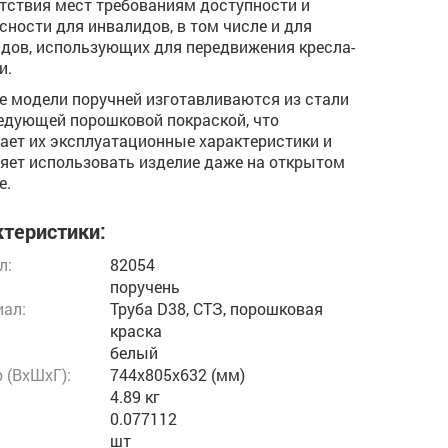
тствия мест требованиям доступности и
сности для инвалидов, в том числе и для
дов, использующих для передвижения кресла-
и.
 модели поручней изготавливаются из стали
едующей порошковой покраской, что
ет их эксплуатационные характеристики и
яет использовать изделие даже на открытом
е.
теристики:
л:
82054
поручень
ал:
Труба D38, СТЗ, порошковая
краска
белый
 (ВxШxГ):
744x805x632 (мм)
4.89 кг
:
0.077112
шт