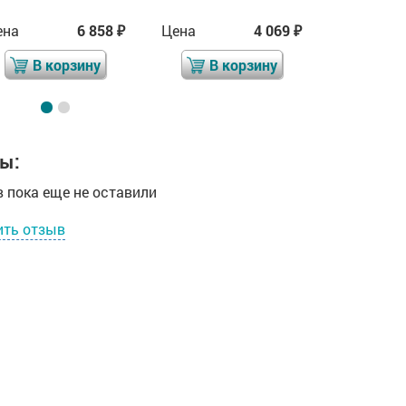
ена
6 858
Цена
4 069
Цена
₽
₽
В корзину
В корзину
В 
ы:
 пока еще не оставили
ить отзыв