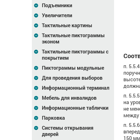
Подъемники
6 230
Цена
6 858
Цена
4 069
₽
₽
Увеличители
зину
В корзину
В корзину
Тактильные картины
Тактильные пиктограммы
эконом
Тактильные пиктограммы с
Соотв
покрытием
п. 5.5
Пиктограммы модульные
поручн
Для проведения выборов
высоте
должна
Информационный терминал
п. 5.5
Мебель для инвалидов
на уро
Информационные таблички
не мен
между 
Парковка
п. 5.5
Системы открывания
вперед
дверей
150 мм