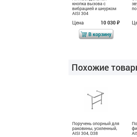
кнопка вызова с
зв
вибрацией и шнурком
п
AISI 304
Цена
6 562
Цена
10 030
Ц
₽
₽
₽
В корзину
В корзину
Похожие товар
я
Поручень опорный для
Поручень опорный для
По
раковины, тип 3, AISI
раковины, усиленный,
фи
304, D38
AISI 304, D38
AI