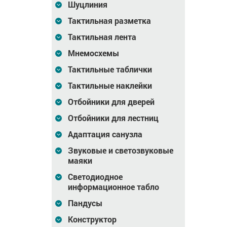
Шуцлиния
зеркало,AISI 304,
раковины, фигурный,
680x680мм
ST3, D38, инд
Тактильная разметка
Тактильная лента
2 299
Цена
16 971
Цена
0
₽
₽
Мнемосхемы
зину
В корзину
В корзину
Тактильные таблички
Тактильные наклейки
Отбойники для дверей
Отбойники для лестниц
Адаптация санузла
Звуковые и светозвуковые
маяки
Светодиодное
информационное табло
Пандусы
рный для
Поручень опорный с
Поручень опорный дл
иленный,
фигурным контуром,
раковины, тип 1, ST3,
Конструктор
AISI 304, D38
D38