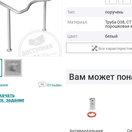
Тип:
поручень
Материал:
Труба D38, СТ
порошковая 
Цвет:
белый
Все характеристи
Вам может пон
ание
Отзывы
качать
ех. задание
я
Сенсорный смеситель
Антивандальная
Оп