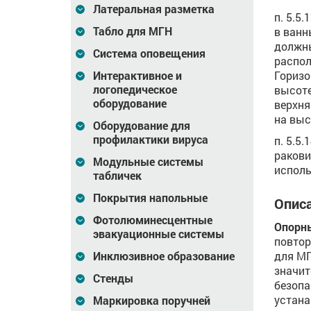
Латеральная разметка
п. 5.5
Табло для МГН
в ванн
должны
Система оповещения
распол
Горизо
Интерактивное и
логопедическое
высоте
оборудование
верхня
на выс
Оборудование для
профилактики вируса
п. 5.5
ракови
Модульные системы
исполь
табличек
Покрытия напольные
Описа
Фотолюминесцентные
Опорны
эвакуационные системы
повтор
для МГ
Инклюзивное образование
значит
Стенды
безопа
устана
Маркировка поручней