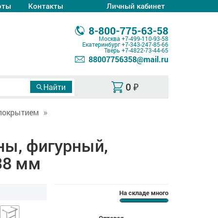
оты
Контакты
Личный кабинет
8-800-775-63-58
Москва
+7-499-110-93-58
Екатеринбург
+7-343-247-85-66
Тверь
+7-4822-73-44-65
88007756358@mail.ru
0
₽
покрытием
ны, фигурный,
38 мм
На складе много