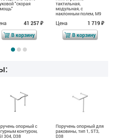
уковой "скорая
тактильная,
тактильная
омощь"
модульная, с
модульная,
наклонным полем, М9
наклонным
ена
41 257
Цена
1 719
Цена
₽
₽
В корзину
В корзину
В 
ы:
ручень опорный с
Поручень опорный для
Поручень 
гурным контуром,
раковины, тип 1, ST3,
раковины, т
SI 304, D38
D38
304, D38