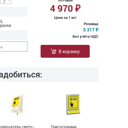
Оптовая
4 970
₽
Цена за 1 шт
З,
Розница
краска
5 317
₽
Без учёта НДС
ки
В корзину
адобиться:
овещатель свето -
Пиктограмма
Пиктограм