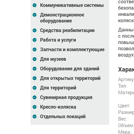
соотве
Коммуникативные системы
безопа
инвали
Демонстрационное
коляск
оборудование
Данные
Средства реабилитации
с посл
Работа и услуги
повыша
позвол
Запчасти и комплектующие
воздух
Для музеев
Харак
Оборудование для зданий
Для открытых территорий
Артику
Тип:
Для территорий
Матери
Сувенирная продукция
Цвет:
Кресло-коляска
Размер
Отдельных локаций
Вес:
Объем
Мера: