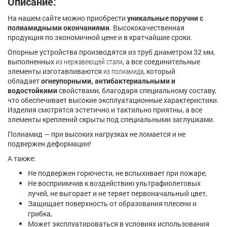
Описание:
На нашем сайте можно приобрести
уникальные
поручни с
полиамидными окончаниями
. Высококачественная
продукция по экономичной цене и в кратчайшие сроки.
Опорные устройства производятся из труб диаметром 32 мм,
выполненных
из нержавеющей стали
, а все соединительные
элементы изготавливаются
из полиамида
, который
обладает
огнеупорными, антибактериальными и
водостойкими
свойствами, благодаря специальному составу,
что обеспечивает высокие эксплуатационные характеристики.
Изделия смотрятся эстетично и тактильно приятны, а все
элементы креплений скрыты под специальными заглушками.
Полиамид — при высоких нагрузках не ломается и не
подвержен деформации!
А также:
Не подвержен горючести, не вспыхивает при пожаре,
Не восприимчив к воздействию ультрафиолетовых
лучей, не выгорает и не теряет первоначальный цвет,
Защищает поверхность от образования плесени и
грибка,
Может эксплуатироваться в условиях использования