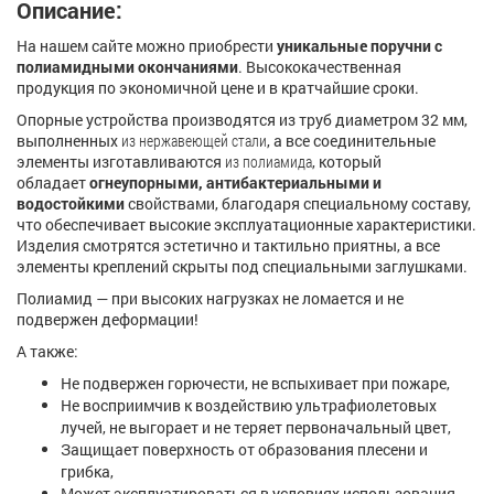
Описание:
На нашем сайте можно приобрести
уникальные
поручни с
полиамидными окончаниями
. Высококачественная
продукция по экономичной цене и в кратчайшие сроки.
Опорные устройства производятся из труб диаметром 32 мм,
выполненных
из нержавеющей стали
, а все соединительные
элементы изготавливаются
из полиамида
, который
обладает
огнеупорными, антибактериальными и
водостойкими
свойствами, благодаря специальному составу,
что обеспечивает высокие эксплуатационные характеристики.
Изделия смотрятся эстетично и тактильно приятны, а все
элементы креплений скрыты под специальными заглушками.
Полиамид — при высоких нагрузках не ломается и не
подвержен деформации!
А также:
Не подвержен горючести, не вспыхивает при пожаре,
Не восприимчив к воздействию ультрафиолетовых
лучей, не выгорает и не теряет первоначальный цвет,
Защищает поверхность от образования плесени и
грибка,
Может эксплуатироваться в условиях использования