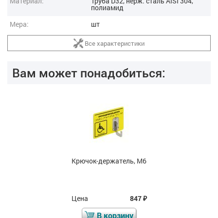
Материал:
Труба D32, нерж. cталь AISI 304,
полиамид
Мера:
шт
Все характеристики
Вам может понадобиться:
Дозатор локтевой,
объем 1л, бел, сталь
Цена
3 495
₽
В корзину