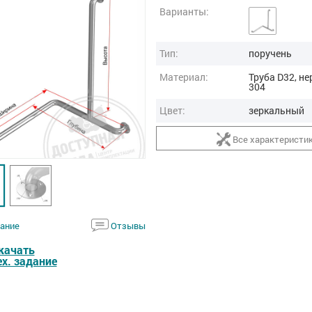
Варианты:
Тип:
поручень
Материал:
Труба D32, не
304
Цвет:
зеркальный
Все характеристи
ание
Отзывы
качать
ех. задание