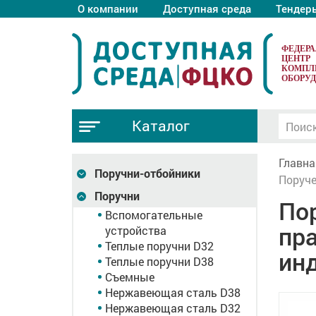
О компании
Доступная среда
Тендер
ФЕДЕР
ЦЕНТР
КОМПЛ
ОБОРУ
Каталог
Главна
Поручни-отбойники
Поруче
Поручни
По
Вспомогательные
пр
устройства
Теплые поручни D32
ин
Теплые поручни D38
Съемные
Нержавеющая сталь D38
Нержавеющая сталь D32