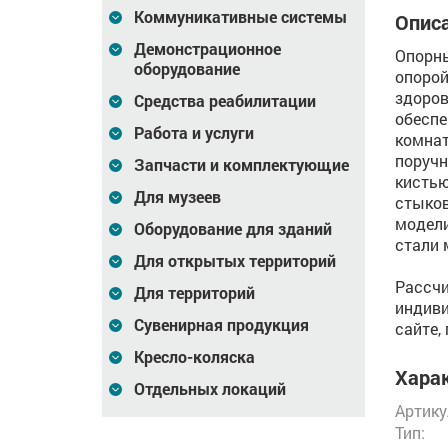
Коммуникативные системы
Описа
Демонстрационное
Опорны
оборудование
опорой
здоров
Средства реабилитации
обеспе
Работа и услуги
комнат
поручн
Запчасти и комплектующие
кистью
Для музеев
стыков
модели
Оборудование для зданий
стали 
Для открытых территорий
Рассчи
Для территорий
индиви
Сувенирная продукция
сайте,
Кресло-коляска
Харак
Отдельных локаций
Артику
Тип: