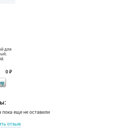
ый для
Поручень опорный для
Поручень опорный для
ный,
ванны, прав,
ванны трехопорный,
нд
AISI304+PA, D32, инд
прав, ST3, D38, инд
0
Цена
0
Цена
0
₽
₽
₽
ну
В корзину
В корзину
ы:
 пока еще не оставили
ить отзыв