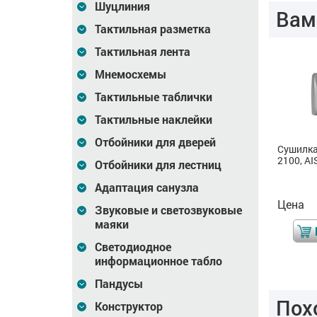
Шуцлиния
Вам
Тактильная разметка
Тактильная лента
Мнемосхемы
Тактильные таблички
Тактильные наклейки
Отбойники для дверей
Сиденье откидное,
Дозатор сенсорный,
Сушилка 
пристенное, AISI 304
ABS пластик, объём
2100, AI
Отбойники для лестниц
500 мл, белый
Адаптация санузла
Цена
13 842
Цена
2 477
Цена
₽
₽
Звуковые и светозвуковые
маяки
В корзину
В корзину
Светодиодное
информационное табло
Пандусы
Пох
Конструктор