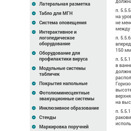
должна
Латеральная разметка
п. 5.5
Табло для МГН
на уро
не мен
Система оповещения
между 
Интерактивное и
п. 5.5
логопедическое
оборудование
вперед
150 мм
Оборудование для
профилактики вируса
п. 5.5
в ванн
Модульные системы
должны
табличек
распол
Покрытия напольные
Горизо
высоте
Фотолюминесцентные
верхня
эвакуационные системы
на выс
Инклюзивное образование
п. 5.5
ракови
Стенды
исполь
Маркировка поручней