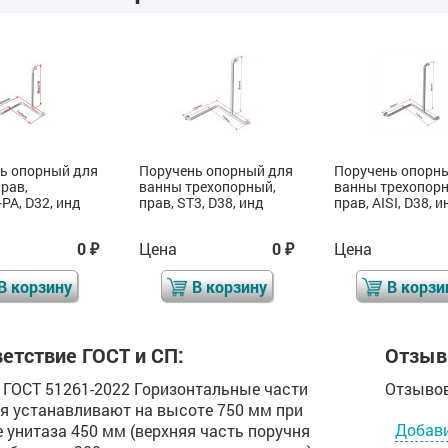
ь опорный для
Поручень опорный для
Поручень опорн
рав,
ванны трехопорный,
ванны трехопор
PA, D32, инд
прав, ST3, D38, инд
прав, AISI, D38, и
0
Цена
0
Цена
₽
₽
В корзину
В корзину
В корзи
етствие ГОСТ и СП:
Отзыв
.4 ГОСТ 51261-2022 Горизонтальные части
Отзывов
я устанавливают на высоте 750 мм при
Добав
 унитаза 450 мм (верхняя часть поручня