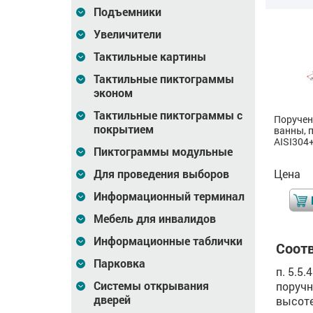
Подъемники
Увеличители
Тактильные картины
Тактильные пиктограммы
эконом
Тактильные пиктограммы с
Поручень опорный для
Поручень опорный для
Поручен
покрытием
ванны трехопорный,
ванны трехопорный,
ванны, п
прав, ST3, D38, инд
прав, AISI, D38, инд
AISI304+
Пиктограммы модульные
Для проведения выборов
Цена
0
Цена
0
Цена
₽
₽
Информационный терминал
В корзину
В корзину
Мебель для инвалидов
Информационные таблички
Соотв
Парковка
п. 5.5
Системы открывания
поручн
дверей
высоте