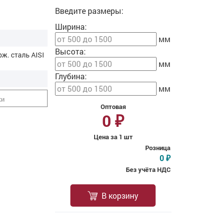
Введите размеры:
Ширина:
мм
Высота:
рж. cталь AISI
мм
Глубина:
мм
ки
Оптовая
0
₽
Цена за 1 шт
Розница
0
₽
Без учёта НДС
В корзину