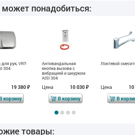
 может понадобиться:
для рук, VRT-
Антивандальная
Локтевой смесит
SI 304
кнопка вызова с
вибрацией и шнурком
AISI 304
19 380
Цена
10 030
Цена
10
₽
₽
В корзину
В корзину
В корзи
ожие товары: