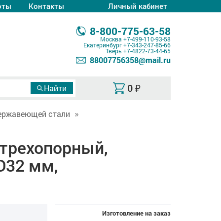
оты
Контакты
Личный кабинет
8-800-775-63-58
Москва
+7-499-110-93-58
Екатеринбург
+7-343-247-85-66
Тверь
+7-4822-73-44-65
88007756358@mail.ru
0
₽
ержавеющей стали
 трехопорный,
D32 мм,
Изготовление на заказ