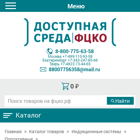
Меню
8-800-775-63-58
Москва
+7-499-110-93-58
Екатеринбург
+7-343-247-85-66
Тверь
+7-4822-73-44-65
88007756358@mail.ru
0
₽
Каталог
Главная
Каталог товаров
Индукционные системы
Портативные