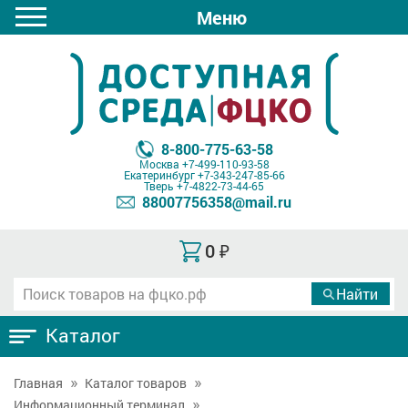
Меню
8-800-775-63-58
Москва
+7-499-110-93-58
Екатеринбург
+7-343-247-85-66
Тверь
+7-4822-73-44-65
88007756358@mail.ru
0
₽
Каталог
Главная
Каталог товаров
Информационный терминал