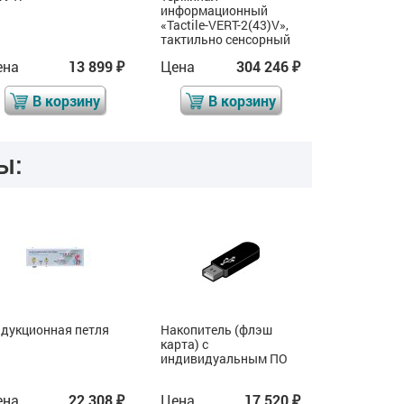
информационный
VERT-2(43)
«Tactile-VERT-2(43)V»,
S, белый
тактильно сенсорный
ена
13 899
Цена
304 246
Цена
₽
₽
В корзину
В корзину
В 
ы:
дукционная петля
Накопитель (флэш
Индукцион
карта) с
индивидуальным ПО
ена
22 308
Цена
17 520
Цена
₽
₽