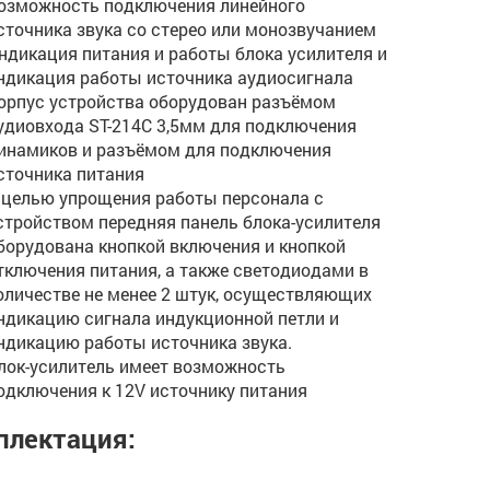
озможность подключения линейного
сточника звука со стерео или монозвучанием
ндикация питания и работы блока усилителя и
ндикация работы источника аудиосигнала
орпус устройства оборудован разъёмом
удиовхода ST-214C 3,5мм для подключения
инамиков и разъёмом для подключения
сточника питания
 целью упрощения работы персонала с
стройством передняя панель блока-усилителя
борудована кнопкой включения и кнопкой
тключения питания, а также светодиодами в
оличестве не менее 2 штук, осуществляющих
ндикацию сигнала индукционной петли и
ндикацию работы источника звука.
лок-усилитель имеет возможность
одключения к 12V источнику питания
плектация: