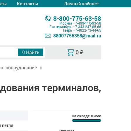
оты
Контакты
Личный кабинет
8-800-775-63-58
Москва
+7-499-110-93-58
Екатеринбург
+7-343-247-85-66
Тверь
+7-4822-73-44-65
88007756358@mail.ru
0
₽
п. оборудование
удования терминалов,
На складе много
 петля