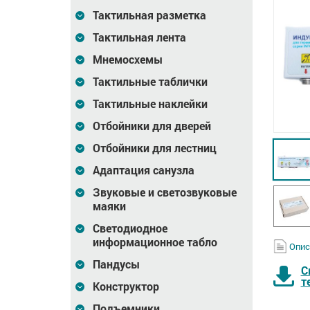
Тактильная разметка
Тактильная лента
Мнемосхемы
Тактильные таблички
Тактильные наклейки
Отбойники для дверей
Отбойники для лестниц
Адаптация санузла
Звуковые и светозвуковые
маяки
Светодиодное
информационное табло
Опис
Пандусы
С
т
Конструктор
Терминал «Tactile-
Vert-Ti
Подъемники