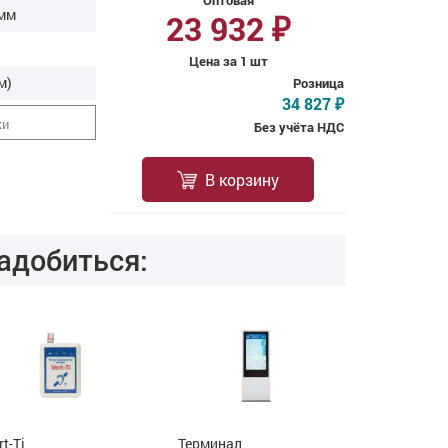
Оптовая
2мм
23 932
₽
Цена за 1 шт
м)
Розница
34 827
₽
ки
Без учёта НДС
В корзину
адобиться:
rt-Ti
Терминал
Терминал «T