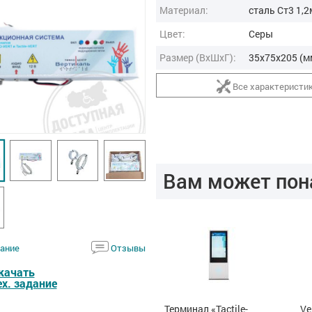
Материал:
сталь Ст3 1,
Цвет:
Серы
Размер (ВxШxГ):
35x75x205 (м
Все характеристи
Вам может пон
ание
Отзывы
качать
ех. задание
Терминал
Терминал «Tactile-
Ve