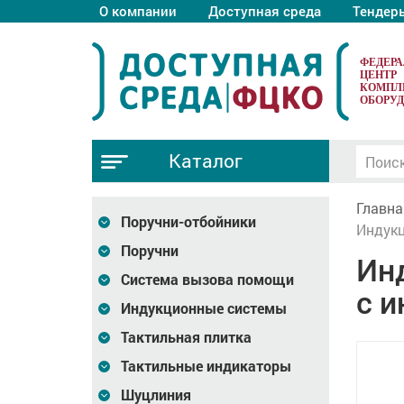
О компании
Доступная среда
Тендер
ФЕДЕР
ЦЕНТР
КОМПЛ
ОБОРУ
Каталог
Главна
Поручни-отбойники
Индукц
Поручни
Ин
Система вызова помощи
с 
Индукционные системы
Тактильная плитка
Тактильные индикаторы
Шуцлиния