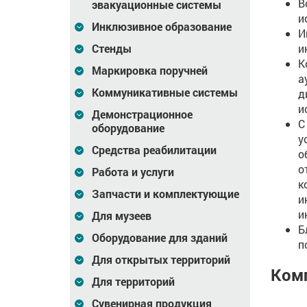
В
эвакуационные системы
и
Инклюзивное образование
И
и
Стенды
К
Маркировка поручней
а
Коммуникативные системы
д
и
Демонстрационное
С
оборудование
у
Средства реабилитации
о
о
Работа и услуги
к
Запчасти и комплектующие
и
и
Для музеев
Б
Оборудование для зданий
п
Для открытых территорий
Ком
Для территорий
Сувенирная продукция