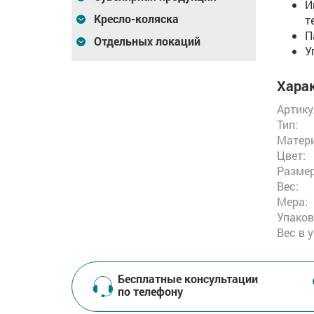
И
Кресло-коляска
т
П
Отдельных локаций
У
Харак
Артику
Тип:
Матери
Цвет:
Размер
Вес:
Мера:
Упаков
Вес в 
Бесплатные консультации
по телефону