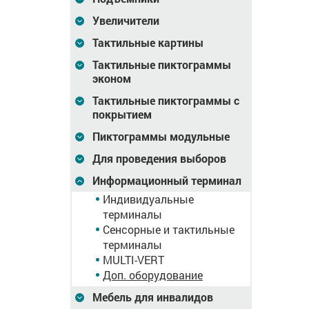
ный
VERT-2(43)V», INDUKC-
2(43)V»,
S, белый
Увеличители
нсорный
Тактильные картины
04 246
Цена
318 053
Цена
13 899
₽
₽
Тактильные пиктограммы
зину
В корзину
В корзину
эконом
Тактильные пиктограммы с
покрытием
Пиктограммы модульные
Для проведения выборов
Информационный терминал
Индивидуальные
терминалы
Сенсорные и тактильные
терминалы
флэш
Индукционная петля
Накопитель (флэш
MULTI-VERT
карта) с
Доп. оборудование
ным ПО
индивидуальным ПО
Мебель для инвалидов
17 520
Цена
22 308
Цена
17 520
₽
₽