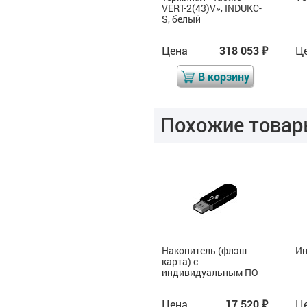
информационный
VERT-2(43)V», INDUKC-
«Tactile-VERT-2(43)V»,
S, белый
тактильно сенсорный
Цена
304 246
Цена
318 053
Ц
₽
₽
₽
В корзину
В корзину
Похожие товар
Индукционная петля
Накопитель (флэш
Ин
карта) с
индивидуальным ПО
Цена
22 308
Цена
17 520
Ц
₽
₽
₽