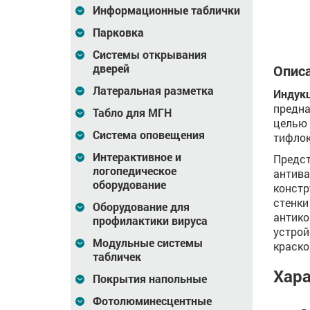
Информационные таблички
зину
В корзину
В корзину
Парковка
Системы открывания
дверей
Описа
Латеральная разметка
Индукц
предна
Табло для МГН
целью 
Система оповещения
тифло
Интерактивное и
Предст
логопедическое
антива
оборудование
констр
стенки
Оборудование для
антико
профилактики вируса
устрой
Модульные системы
краско
табличек
Хара
Покрытия напольные
Фотолюминесцентные