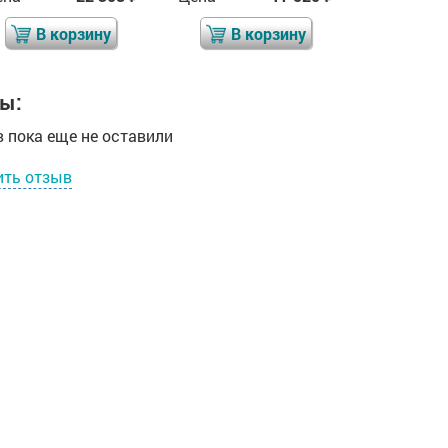
В корзину
В корзину
В 
ы:
 пока еще не оставили
ить отзыв