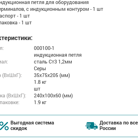
ндукционная петля для оборудования
ерминалов, с индукционным контуром - 1 шт
аспорт - 1 шт
паковка - 1 шт
теристики:
л:
000100-1
индукционная петля
ал:
сталь Ст3 1,2мм
Серы
 (ВxШxГ):
35x75x205 (мм)
1.8 кг
шт
ка (ВхШхГ):
240x100x60 (мм)
упаковке:
1.9 кг
Выгодная система
Доставка по все
скидок
России