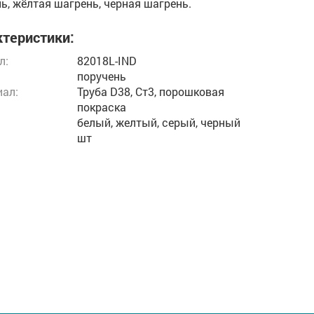
ь, жёлтая шагрень, черная шагрень.
теристики:
л:
82018L-IND
поручень
ал:
Труба D38, Ст3, порошковая
покраска
белый, желтый, серый, черный
шт