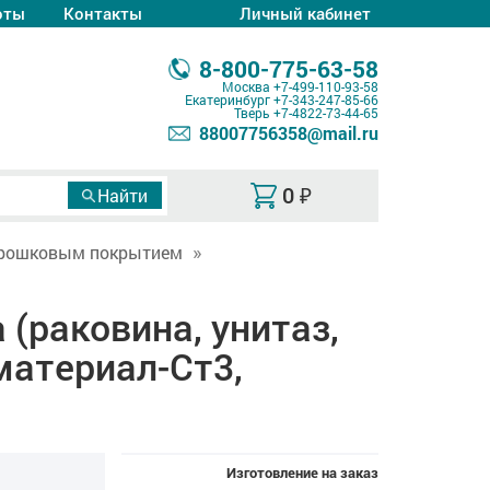
оты
Контакты
Личный кабинет
8-800-775-63-58
Москва
+7-499-110-93-58
Екатеринбург
+7-343-247-85-66
Тверь
+7-4822-73-44-65
88007756358@mail.ru
0
₽
орошковым покрытием
(раковина, унитаз,
материал-Ст3,
Изготовление на заказ