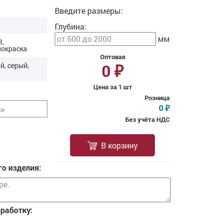
Введите размеры:
Глубина:
мм
3,
покраска
Оптовая
0
й, серый,
₽
Цена за 1 шт
Розница
0
₽
ки
Без учёта НДС
В корзину
о изделия:
зработку: