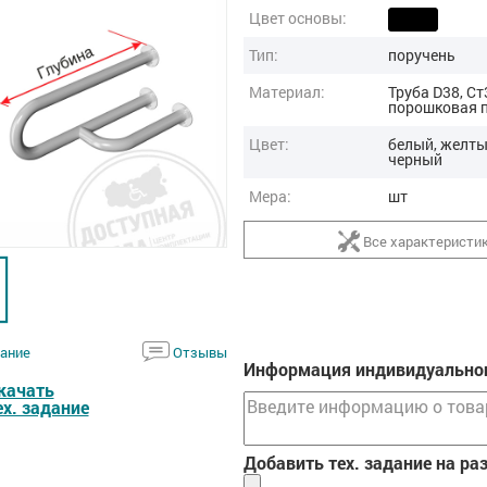
Цвет основы:
Тип:
поручень
Материал:
Труба D38, Ст
порошковая 
Цвет:
белый, желты
черный
Мера:
шт
Все характеристи
ание
Отзывы
Информация индивидуальног
качать
ех. задание
Добавить тех. задание на ра