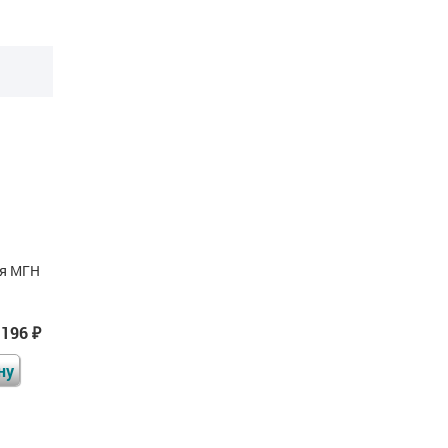
Сиденье откидное, с
Зеркало поворотное,
ля МГН
упорами в стену, AISI
AISI 304, 400x600 мм
304
 196
Цена
16 311
Цена
14 079
₽
₽
₽
ну
В корзину
В корзину