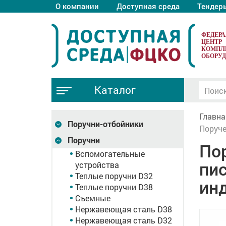
О компании
Доступная среда
Тендер
ФЕДЕР
ЦЕНТР
КОМПЛ
ОБОРУ
Каталог
Главна
Поручни-отбойники
Поруче
Поручни
Пор
Вспомогательные
пис
устройства
Теплые поручни D32
ин
Теплые поручни D38
Съемные
Нержавеющая сталь D38
Нержавеющая сталь D32