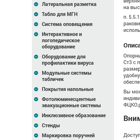
верхня
Латеральная разметка
на выс
Табло для МГН
п. 5.5
ракови
Система оповещения
исполь
Интерактивное и
логопедическое
Описа
оборудование
Опорны
Оборудование для
Ст3 с 
профилактики вируса
размер
Модульные системы
удобну
табличек
обеспе
Покрытия напольные
Вы мож
индиви
Фотолюминесцентные
ФЦКО.
эвакуационные системы
Инклюзивное образование
Вни
Стенды
Доступ
Маркировка поручней