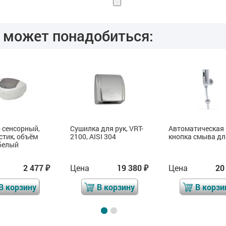
 может понадобиться:
 сенсорный,
Сушилка для рук, VRT-
Автоматическая
стик, объём
2100, AISI 304
кнопка смыва д
 белый
2 477
Цена
19 380
Цена
20
₽
₽
В корзину
В корзину
В корзи