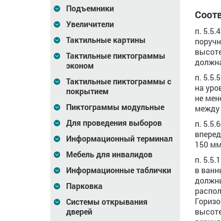
Подъемники
Соотв
Увеличители
п. 5.5
Тактильные картины
поручн
высоте
Тактильные пиктограммы
должна
эконом
п. 5.5
Тактильные пиктограммы с
на уро
покрытием
не мен
Пиктограммы модульные
между 
Для проведения выборов
п. 5.5
вперед
Информационный терминал
150 мм
Мебель для инвалидов
п. 5.5
Информационные таблички
в ванн
должны
Парковка
распол
Горизо
Системы открывания
дверей
высоте