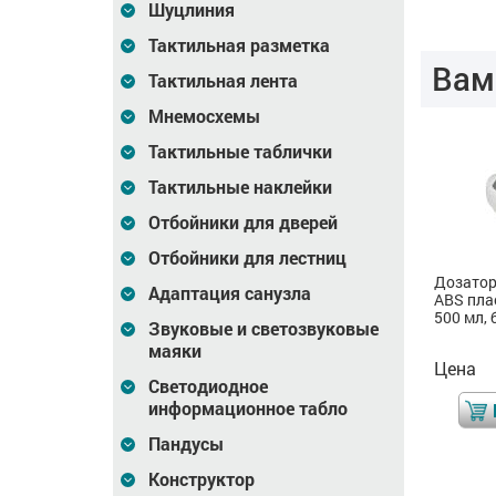
Шуцлиния
Тактильная разметка
Вам
Тактильная лента
Мнемосхемы
Тактильные таблички
Тактильные наклейки
Отбойники для дверей
Отбойники для лестниц
Зеркало поворотное,
Сенсорный смеситель
Дозатор
Адаптация санузла
AISI 304, 400x600 мм
ABS пла
500 мл,
Звуковые и светозвуковые
маяки
Цена
14 079
Цена
6 562
Цена
₽
₽
Светодиодное
информационное табло
В корзину
В корзину
Пандусы
Конструктор