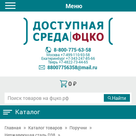
Меню
8-800-775-63-58
Москва
+7-499-110-93-58
Екатеринбург
+7-343-247-85-66
Тверь
+7-4822-73-44-65
88007756358@mail.ru
0
₽
Каталог
Главная
Каталог товаров
Поручни
Нержавеющая сталь D38