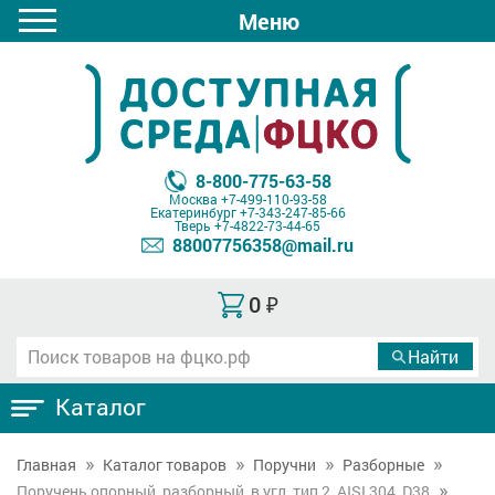
Меню
8-800-775-63-58
Москва
+7-499-110-93-58
Екатеринбург
+7-343-247-85-66
Тверь
+7-4822-73-44-65
88007756358@mail.ru
0
₽
Каталог
Главная
Каталог товаров
Поручни
Разборные
Поручень опорный, разборный, в угл, тип 2, AISI 304, D38