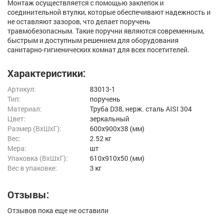
Монтаж осуществляется с помощью заклепок и
соединительной втулки, которые обеспечивают надежность и
не оставляют зазоров, что делает поручень
травмобезопасным. Такие поручни являются современным,
быстрым и доступным решением для оборудования
санитарно-гигиенических комнат для всех посетителей.
Характеристики:
Артикул:
83013-1
Тип:
поручень
Материал:
Труба D38, нерж. cталь AISI 304
Цвет:
зеркальный
Размер (ВxШxГ):
600x900x38 (мм)
Вес:
2.52 кг
Мера:
шт
Упаковка (ВхШхГ):
610x910x50 (мм)
Вес в упаковке:
3 кг
Отзывы:
Отзывов пока еще не оставили