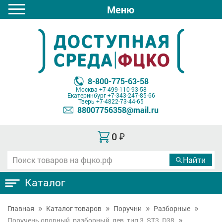
Меню
8-800-775-63-58
Москва
+7-499-110-93-58
Екатеринбург
+7-343-247-85-66
Тверь
+7-4822-73-44-65
88007756358@mail.ru
0
₽
Каталог
Главная
Каталог товаров
Поручни
Разборные
Поручень опорный, разборный, лев, тип 3, ST3, D38