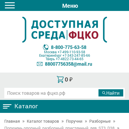
Меню
8-800-775-63-58
Москва
+7-499-110-93-58
Екатеринбург
+7-343-247-85-66
Тверь
+7-4822-73-44-65
88007756358@mail.ru
0
₽
Каталог
Главная
Каталог товаров
Поручни
Разборные
Поручень опорный, разборный, пристенный, лев, ST3, D38