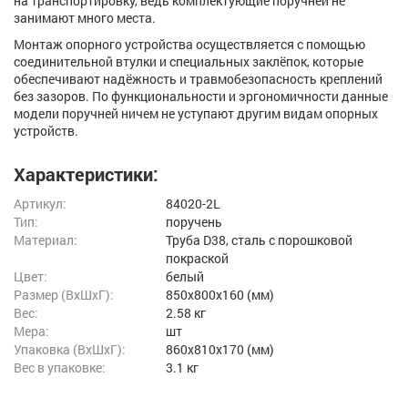
на транспортировку, ведь комплектующие поручней не
занимают много места.
Монтаж опорного устройства осуществляется с помощью
соединительной втулки и специальных заклёпок, которые
обеспечивают надёжность и травмобезопасность креплений
без зазоров. По функциональности и эргономичности данные
модели поручней ничем не уступают другим видам опорных
устройств.
Характеристики:
Артикул:
84020-2L
Тип:
поручень
Материал:
Труба D38, сталь с порошковой
покраской
Цвет:
белый
Размер (ВxШxГ):
850x800x160 (мм)
Вес:
2.58 кг
Мера:
шт
Упаковка (ВхШхГ):
860x810x170 (мм)
Вес в упаковке:
3.1 кг