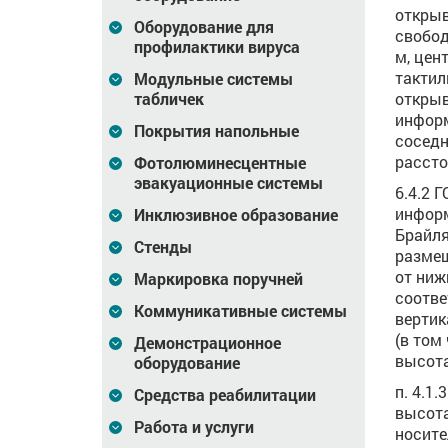
открыв
Оборудование для
свобод
профилактики вируса
м, цен
тактил
Модульные системы
табличек
открыв
информ
Покрытия напольные
соседн
расстоя
Фотолюминесцентные
эвакуационные системы
6.4.2 
информ
Инклюзивное образование
Брайля
Стенды
размещ
от ниж
Маркировка поручней
соотве
Коммуникативные системы
вертик
(в том
Демонстрационное
высота 
оборудование
п. 4.1
Средства реабилитации
высот
Работа и услуги
носите