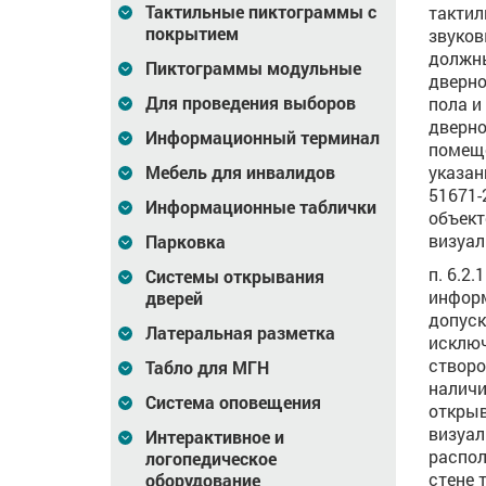
Тактильные пиктограммы с
тактил
покрытием
звуков
должны
Пиктограммы модульные
дверно
Для проведения выборов
пола и
дверно
Информационный терминал
помеще
Мебель для инвалидов
указан
51671-
Информационные таблички
объект
визуа
Парковка
п. 6.2
Системы открывания
информ
дверей
допуск
Латеральная разметка
исключ
створо
Табло для МГН
наличи
Система оповещения
открыв
визуал
Интерактивное и
распол
логопедическое
стене 
оборудование