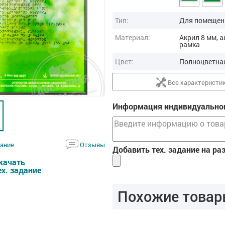
Тип:
Для помещен
Материал:
Акрил 8 мм, 
рамка
Цвет:
Полноцветна
Все характеристи
Информация индивидуальног
ание
Отзывы
Добавить тех. задание на ра
качать
ех. задание
Похожие товар