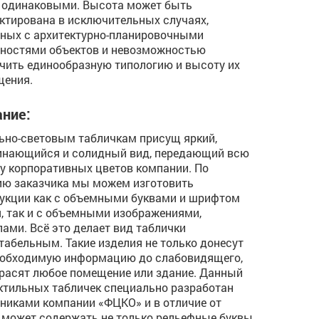
 одинаковыми. Высота может быть
ктирована в исключительных случаях,
ных с архитектурно-планировочными
ностями объектов и невозможностью
чить единообразную типологию и высоту их
щения.
ние:
ьно-световым табличкам присущ яркий,
инающийся и солидный вид, передающий всю
у корпоративных цветов компании. По
ю заказчика мы можем изготовить
укции как с объемными буквами и шрифтом
, так и с объемными изображениями,
ами. Всё это делает вид таблички
табельным. Такие изделия не только донесут
еобходимую информацию до слабовидящего,
красят любое помещение или здание. Данный
ктильных табличек специально разработан
никами компании «ФЦКО» и в отличие от
 может содержать не только рельефные буквы