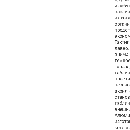
и азбу
различ
их ког
органи
предст
эконо
Тактил
давно.
вниман
темное
горазд
таблич
пласти
перено
акрил 
станов
таблич
внешни
Алюмин
изгота
которы