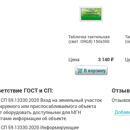
Табличка тактильная
Табличка тактильная
Та
(свет. ORG8) 100x300
(свет. ORG8) 150x300
(с
Цена
2 093
Цена
3 140
Ц
₽
₽
₽
В корзину
В корзину
етствие ГОСТ и СП:
Отзыв
.1 СП 59.13330.2020 Вход на земельный участок
Отзывов
ируемого или приспосабливаемого объекта
Добав
т оборудовать доступными для МГН
тами информации об объекте.
.9 СП 59.13330.2020 Информирующие