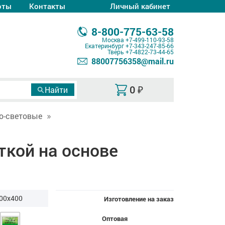
оты
Контакты
Личный кабинет
8-800-775-63-58
Москва
+7-499-110-93-58
Екатеринбург
+7-343-247-85-66
Тверь
+7-4822-73-44-65
88007756358@mail.ru
0
₽
о-световые
ткой на основе
00x400
Изготовление на заказ
Оптовая