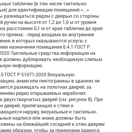
ьные таблички (в том числе тактильно-
ые) для идентификации помещений <...>
 размещаться рядом с дверью со стороны
й ручки на высоте от 1,2 до 1,6 м от уровня
 на расстоянии 0,1 м от края таблички до края
го проема: - перед входами во внутренние
ния, в которых оказываются услуги, с
ием назначения помещения.6.4.1 ГОСТ Р
2020 Тактильные средства информации на
е должны дублировать необходимую слепым
льную информацию.
.1.5 ГОСТ Р 51671-2020 Визуальную
ацию, знаки или пиктограммы в зданиях не
ается размещать на полотнах дверей, за
ением редко открываемых нерабочих
к двухстворчатых дверей (см. рисунок 8). При
и дверей, прилегающих к стене и
ающихся наружу, визуальные и тактильно-
ьные надписи или знаки должны быть
ожены на ближайшей соседней к этим дверям
таким образом, чтобы за пределами радиуса