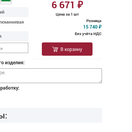
6 671
₽
ий
Цена за 1 шт
Розница
алюминиевая
15 740
₽
Без учёта НДС
я
ки
В корзину
о изделия:
зработку:
ы: