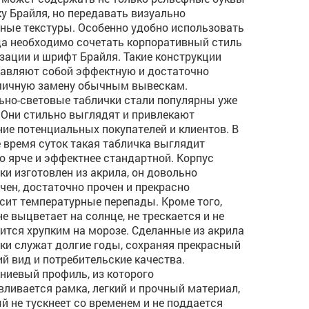
ку Брайля, но передавать визуально
ные текстуры. Особенно удобно использовать
да необходимо сочетать корпоративный стиль
зации и шрифт Брайля. Такие конструкции
авляют собой эффектную и достаточно
мичную замену обычным вывескам.
ьно-световые таблички стали популярны уже
 Они стильно выглядят и привлекают
ие потенциальных покупателей и клиентов. В
 время суток такая табличка выглядит
о ярче и эффектнее стандартной. Корпус
ки изготовлен из акрила, он довольно
чен, достаточно прочен и прекрасно
сит температурные перепады. Кроме того,
не выцветает на солнце, не трескается и не
ится хрупким на морозе. Сделанные из акрила
ки служат долгие годы, сохраняя прекрасный
й вид и потребительские качества.
иевый профиль, из которого
вливается рамка, легкий и прочный материал,
й не тускнеет со временем и не поддается