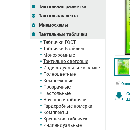
Тактильная разметка
Тактильная лента
Мнемосхемы
Тактильные таблички
Таблички ГОСТ
Таблички Брайлем
Монохромные
Тактильно-световые
Индивидуальные в рамке
Полноцветные
Комплексные
Опис
Прозрачные
Настольные
С
т
Звуковые таблички
Гардеробные номерки
Комплекты
Крепление табличек
Индивидуальные