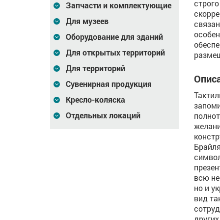
строго
Запчасти и комплектующие
скорре
Для музеев
связан
особен
Оборудование для зданий
обеспе
Для открытых территорий
разме
Для территорий
Описа
Сувенирная продукция
Тактил
Кресло-коляска
запом
Отдельных локаций
полнот
желани
констр
Брайля
символ
презен
всю н
но и у
вид та
сотруд
других