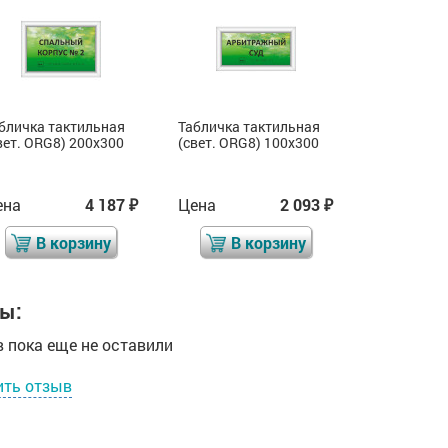
бличка тактильная
Табличка тактильная
Табличка 
вет. ORG8) 200x300
(свет. ORG8) 100x300
(свет. ORG
ена
4 187
Цена
2 093
Цена
₽
₽
В корзину
В корзину
В 
ы:
 пока еще не оставили
ить отзыв