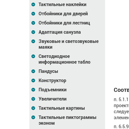
Тактильные наклейки
Отбойники для дверей
Отбойники для лестниц
Адаптация санузла
тильная
Табличка тактильная
Табличка тактильная
Звуковые и светозвуковые
100x300
(свет. ORG8) 150x300
(свет. ORG8) 200x300
маяки
Светодиодное
2 093
Цена
3 140
Цена
4 187
₽
₽
информационное табло
зину
В корзину
В корзину
Пандусы
Конструктор
Соотв
Подъемники
Увеличители
п. 5.1
проект
Тактильные картины
следуе
Тактильные пиктограммы
элемен
эконом
п. 6.5