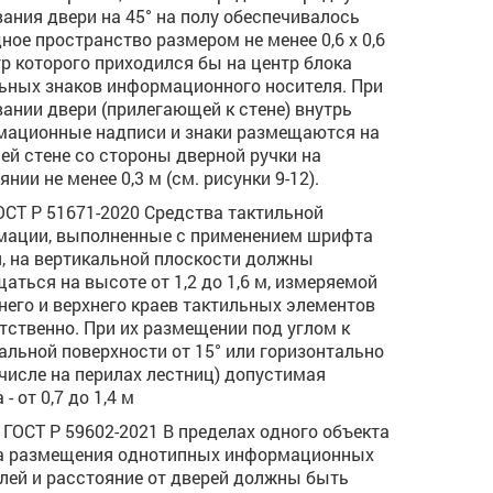
ания двери на 45° на полу обеспечивалось
ное пространство размером не менее 0,6 х 0,6
тр которого приходился бы на центр блока
ьных знаков информационного носителя. При
ании двери (прилегающей к стене) внутрь
ационные надписи и знаки размещаются на
ей стене со стороны дверной ручки на
нии не менее 0,3 м (см. рисунки 9-12).
ГОСТ Р 51671-2020 Средства тактильной
ации, выполненные с применением шрифта
, на вертикальной плоскости должны
аться на высоте от 1,2 до 1,6 м, измеряемой
него и верхнего краев тактильных элементов
тственно. При их размещении под углом к
альной поверхности от 15° или горизонтально
 числе на перилах лестниц) допустимая
- от 0,7 до 1,4 м
.3 ГОСТ Р 59602-2021 В пределах одного объекта
а размещения однотипных информационных
лей и расстояние от дверей должны быть