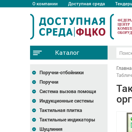
О компании
Доступная среда
Тендер
ФЕДЕР
ЦЕНТР
КОМПЛ
ОБОРУ
Каталог
Главна
Поручни-отбойники
Таблич
Поручни
Так
Система вызова помощи
орг
Индукционные системы
Тактильная плитка
Тактильные индикаторы
Шуцлиния