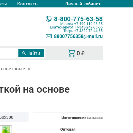
оты
Контакты
Личный кабинет
8-800-775-63-58
Москва
+7-499-110-93-58
Екатеринбург
+7-343-247-85-66
Тверь
+7-4822-73-44-65
88007756358@mail.ru
0
₽
о-световые
ткой на основе
50x300
Изготовление на заказ
Оптовая