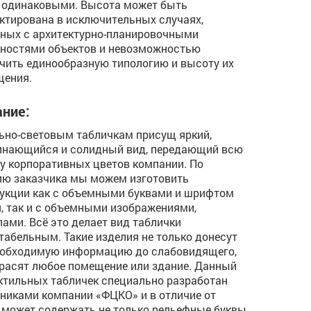
 одинаковыми. Высота может быть
ктирована в исключительных случаях,
ных с архитектурно-планировочными
ностями объектов и невозможностью
чить единообразную типологию и высоту их
щения.
ние:
ьно-световым табличкам присущ яркий,
инающийся и солидный вид, передающий всю
у корпоративных цветов компании. По
ю заказчика мы можем изготовить
укции как с объемными буквами и шрифтом
, так и с объемными изображениями,
ами. Всё это делает вид таблички
табельным. Такие изделия не только донесут
еобходимую информацию до слабовидящего,
красят любое помещение или здание. Данный
ктильных табличек специально разработан
никами компании «ФЦКО» и в отличие от
 может содержать не только рельефные буквы