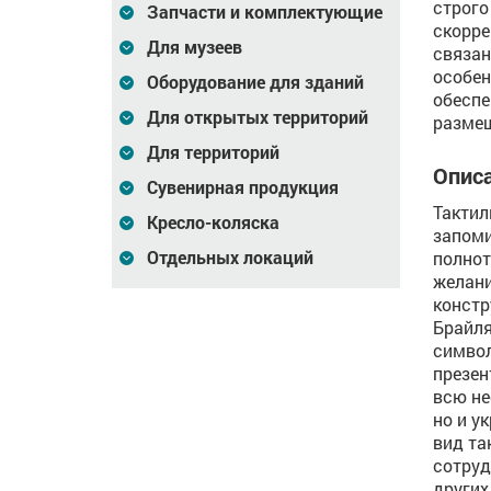
строго
Запчасти и комплектующие
скорре
Для музеев
связан
особен
Оборудование для зданий
обеспе
Для открытых территорий
разме
Для территорий
Описа
Сувенирная продукция
Тактил
Кресло-коляска
запом
Отдельных локаций
полнот
желани
констр
Брайля
символ
презен
всю н
но и у
вид та
сотруд
других