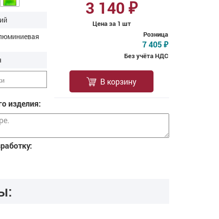
3 140
₽
ий
Цена за 1 шт
Розница
алюминиевая
7 405
₽
Без учёта НДС
я
ки
В корзину
о изделия:
зработку:
ы: