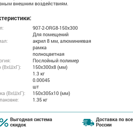
вным внешним воздействиям.
теристики:
л:
907-2-ORG8-150x300
Для помещений
ал:
акрил 8 мм, алюминиевая
рамка
полноцветная
огия:
Послойный полимер
 (ВxШxГ):
150x300x8 (мм)
1.3 кг
:
0.00045
шт
ка (ВхШхГ):
150x305x10 (мм)
упаковке:
1.35 кг
Выгодная система
Доставка по все
скидок
России