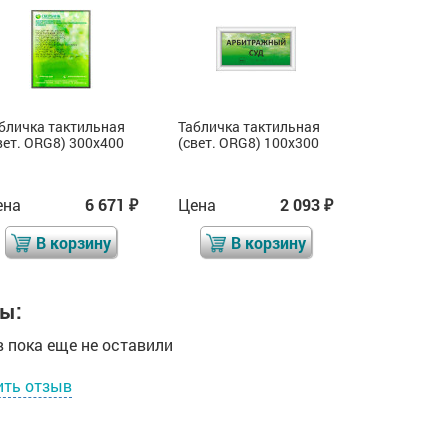
бличка тактильная
Табличка тактильная
Табличка 
вет. ORG8) 300x400
(свет. ORG8) 100x300
(свет. ORG
ена
6 671
Цена
2 093
Цена
₽
₽
В корзину
В корзину
В 
ы:
 пока еще не оставили
ить отзыв