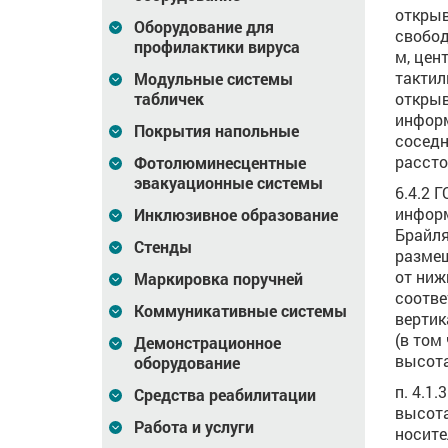
открыв
Оборудование для
свобод
профилактики вируса
м, цен
тактил
Модульные системы
табличек
открыв
информ
Покрытия напольные
соседн
расстоя
Фотолюминесцентные
эвакуационные системы
6.4.2 
информ
Инклюзивное образование
Брайля
Стенды
размещ
от ниж
Маркировка поручней
соотве
Коммуникативные системы
вертик
(в том
Демонстрационное
высота 
оборудование
п. 4.1
Средства реабилитации
высот
Работа и услуги
носите