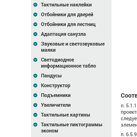
Тактильные наклейки
Отбойники для дверей
Отбойники для лестниц
Адаптация санузла
тильная
Табличка тактильная
Табличка тактильная
Звуковые и светозвуковые
100x300
(свет. ORG8) 200x300
(свет. ORG8) 300x400
маяки
Светодиодное
2 093
Цена
4 187
Цена
6 671
₽
₽
информационное табло
зину
В корзину
В корзину
Пандусы
Конструктор
Соотв
Подъемники
Увеличители
п. 5.1
проект
Тактильные картины
следуе
Тактильные пиктограммы
элемен
эконом
п. 6.5