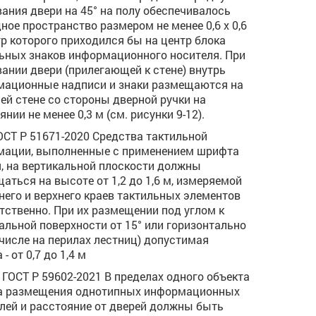
ания двери на 45° на полу обеспечивалось
ное пространство размером не менее 0,6 х 0,6
тр которого приходился бы на центр блока
ьных знаков информационного носителя. При
ании двери (прилегающей к стене) внутрь
ационные надписи и знаки размещаются на
ей стене со стороны дверной ручки на
нии не менее 0,3 м (см. рисунки 9-12).
ГОСТ Р 51671-2020 Средства тактильной
ации, выполненные с применением шрифта
, на вертикальной плоскости должны
аться на высоте от 1,2 до 1,6 м, измеряемой
него и верхнего краев тактильных элементов
тственно. При их размещении под углом к
альной поверхности от 15° или горизонтально
 числе на перилах лестниц) допустимая
- от 0,7 до 1,4 м
.3 ГОСТ Р 59602-2021 В пределах одного объекта
а размещения однотипных информационных
лей и расстояние от дверей должны быть