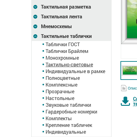
Тактильная разметка
Тактильная лента
Мнемосхемы
Тактильные таблички
Таблички ГОСТ
Таблички Брайлем
Монохромные
Тактильно-световые
Индивидуальные в рамке
Полноцветные
Комплексные
Опис
Прозрачные
Настольные
С
т
Звуковые таблички
Гардеробные номерки
Комплекты
Крепление табличек
Индивидуальные