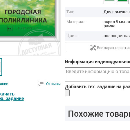
Тип:
Для помещен
Материал:
акрил 8 мм, 
рамка
Цвет:
полноцветна
Все характеристи
Информация индивидуальног
ание
Отзывы
Добавить тех. задание на ра
качать
ех. задание
Похожие товар