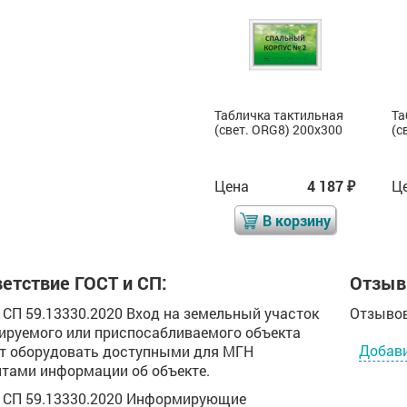
Табличка тактильная
Табличка тактильная
Та
(свет. ORG8) 100x300
(свет. ORG8) 200x300
(с
Цена
2 093
Цена
4 187
Ц
₽
₽
₽
В корзину
В корзину
етствие ГОСТ и СП:
Отзыв
.1 СП 59.13330.2020 Вход на земельный участок
Отзывов
ируемого или приспосабливаемого объекта
Добав
т оборудовать доступными для МГН
тами информации об объекте.
.9 СП 59.13330.2020 Информирующие