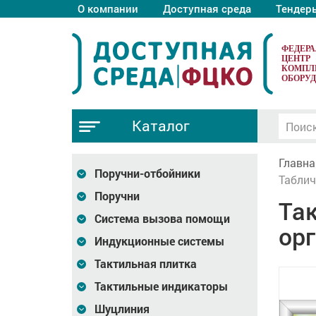
О компании
Доступная среда
Тендер
ФЕДЕР
ЦЕНТР
КОМПЛ
ОБОРУ
Каталог
Главна
Поручни-отбойники
Таблич
Поручни
Так
Система вызова помощи
орг
Индукционные системы
Тактильная плитка
Тактильные индикаторы
Шуцлиния