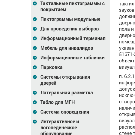
Тактильные пиктограммы с
тактил
покрытием
звуков
должны
Пиктограммы модульные
дверно
Для проведения выборов
пола и
дверно
Информационный терминал
помеще
Мебель для инвалидов
указан
51671-
Информационные таблички
объект
визуа
Парковка
п. 6.2
Системы открывания
информ
дверей
допуск
Латеральная разметка
исключ
створо
Табло для МГН
наличи
Система оповещения
открыв
визуал
Интерактивное и
распол
логопедическое
стене 
оборудование