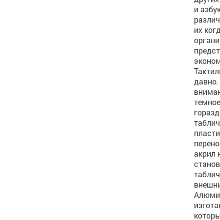
и азбу
различ
их ког
органи
предст
эконо
Тактил
давно.
вниман
темное
горазд
таблич
пласти
перено
акрил 
станов
таблич
внешни
Алюмин
изгота
которы