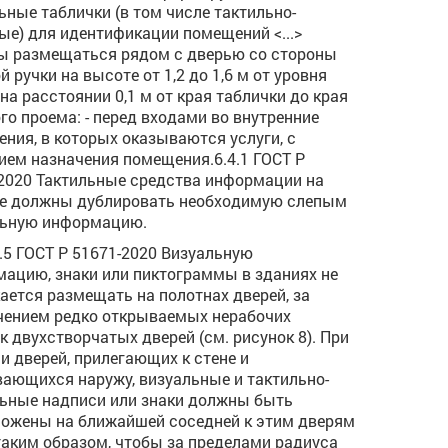
ьные таблички (в том числе тактильно-
ые) для идентификации помещений <...>
 размещаться рядом с дверью со стороны
й ручки на высоте от 1,2 до 1,6 м от уровня
 на расстоянии 0,1 м от края таблички до края
го проема: - перед входами во внутренние
ния, в которых оказываются услуги, с
ием назначения помещения.6.4.1 ГОСТ Р
2020 Тактильные средства информации на
е должны дублировать необходимую слепым
льную информацию.
.1.5 ГОСТ Р 51671-2020 Визуальную
ацию, знаки или пиктограммы в зданиях не
ается размещать на полотнах дверей, за
ением редко открываемых нерабочих
к двухстворчатых дверей (см. рисунок 8). При
и дверей, прилегающих к стене и
ающихся наружу, визуальные и тактильно-
ьные надписи или знаки должны быть
ожены на ближайшей соседней к этим дверям
таким образом, чтобы за пределами радиуса