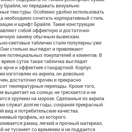
ку Брайля, но передавать визуально
ные текстуры. Особенно удобно использовать
да необходимо сочетать корпоративный стиль
зации и шрифт Брайля. Такие конструкции
авляют собой эффектную и достаточно
мичную замену обычным вывескам.
ьно-световые таблички стали популярны уже
 Они стильно выглядят и привлекают
ие потенциальных покупателей и клиентов. В
 время суток такая табличка выглядит
о ярче и эффектнее стандартной. Корпус
ки изготовлен из акрила, он довольно
чен, достаточно прочен и прекрасно
сит температурные перепады. Кроме того,
не выцветает на солнце, не трескается и не
ится хрупким на морозе. Сделанные из акрила
ки служат долгие годы, сохраняя прекрасный
й вид и потребительские качества.
иевый профиль, из которого
вливается рамка, легкий и прочный материал,
й не тускнеет со временем и не поддается