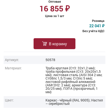
Оптовая
16 855
₽
Цена за 1 шт
Розница
22 041
₽
Без учёта НДС
В корзину
Артикул:
50578
Материал:
Труба круглая (Ст3: 32х1,2 мм);
труба профильная (Ст3: 20х20х1,5
мм); листовая сталь (AISI 304 2 мм;
Ст08пс 1,5/3 мм; Ст3пс 5 мм);
листовой рифлёный алюминий
(АМг2Н2: 2 мм); арматура (Ст3:
20/25 мм); ПЭТ-А (прозрачный, 1
мм)
Цвет:
Каркас - чёрный (RAL 9005); Настил
– серебристый