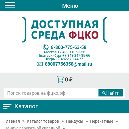
Меню
8-800-775-63-58
Москва
+7-499-110-93-58
Екатеринбург
+7-343-247-85-66
Тверь
+7-4822-73-44-65
88007756358@mail.ru
0
₽
Каталог
Главная
Каталог товаров
Пандусы
Перекатные
Пандус перекатной складной