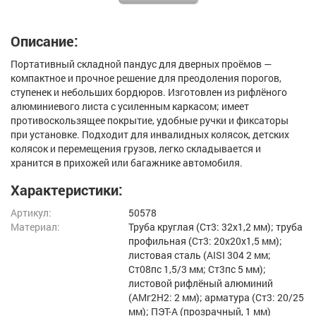
Описание:
Портативный складной пандус для дверных проёмов —
компактное и прочное решение для преодоления порогов,
ступенек и небольших бордюров. Изготовлен из рифлёного
алюминиевого листа с усиленным каркасом; имеет
противоскользящее покрытие, удобные ручки и фиксаторы
при установке. Подходит для инвалидных колясок, детских
колясок и перемещения грузов, легко складывается и
хранится в прихожей или багажнике автомобиля.
Характеристики:
Артикул:
50578
Материал:
Труба круглая (Ст3: 32х1,2 мм); труба
профильная (Ст3: 20х20х1,5 мм);
листовая сталь (AISI 304 2 мм;
Ст08пс 1,5/3 мм; Ст3пс 5 мм);
листовой рифлёный алюминий
(АМг2Н2: 2 мм); арматура (Ст3: 20/25
мм); ПЭТ-А (прозрачный, 1 мм)