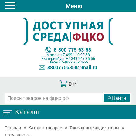
Меню
8-800-775-63-58
Москва
+7-499-110-93-58
Екатеринбург
+7-343-247-85-66
Тверь
+7-4822-73-44-65
88007756358@mail.ru
0
₽
Каталог
Главная
Каталог товаров
Тактильные индикаторы
Латунные