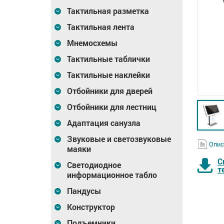
Тактильная разметка
Тактильная лента
Мнемосхемы
Тактильные таблички
Тактильные наклейки
Отбойники для дверей
Отбойники для лестниц
Адаптация санузла
Звуковые и светозвуковые
Опис
маяки
С
Светодиодное
т
информационное табло
Пандусы
Конструктор
налов
Накопитель (флэш
Удалённая настройка
Подъемники
карта) с
программного