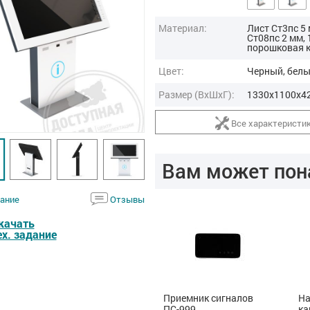
Материал:
Лист Ст3пс 5 
Ст08пс 2 мм, 
порошковая 
Цвет:
Черный, бел
Размер (ВxШxГ):
1330x1100x42
Все характеристи
Вам может пон
ание
Отзывы
качать
ех. задание
ТифлоПол-5
Приемник сигналов
На
(Получение услуг)
ПС-999
ка