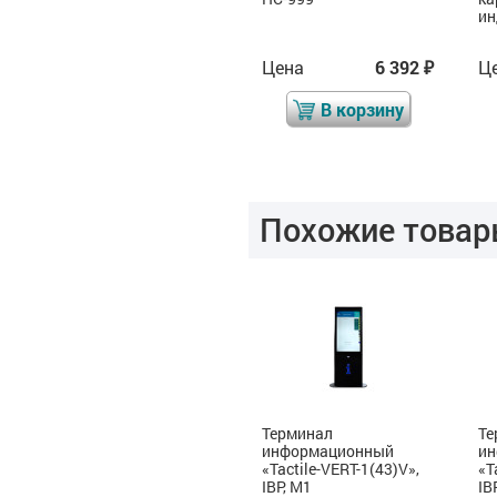
и
Цена
7 065
Цена
6 392
Ц
₽
₽
₽
В корзину
В корзину
Похожие товар
Терминал
Терминал
Те
информационный,
информационный
и
«Tactile-VERT-1(43)V»,
«Tactile-VERT-1(43)V»,
«T
IBP, М3
IBP, М1
IB