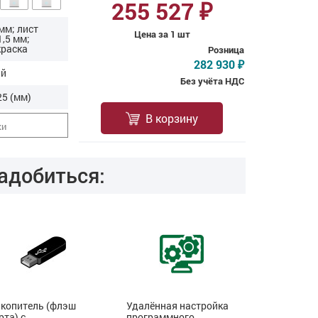
255 527
₽
мм; лист
Цена за 1 шт
1,5 мм;
краска
Розница
282 930
₽
ый
Без учёта НДС
5 (мм)
В корзину
ки
адобиться:
копитель (флэш
Удалённая настройка
ТифлоПол-
рта) с
программного
(Получение