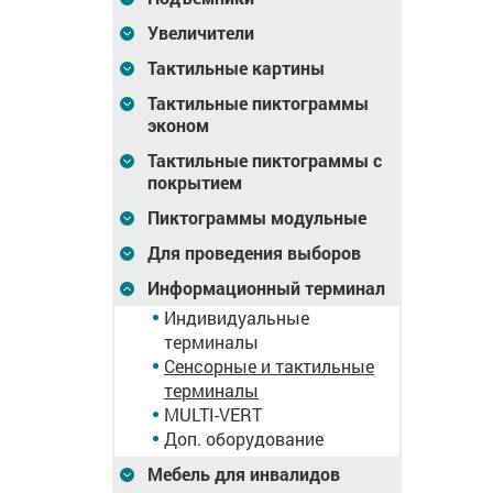
индивидуальным ПО
обеспечения
Увеличители
6 392
Цена
21 440
Цена
9 744
Тактильные картины
₽
₽
Тактильные пиктограммы
зину
В корзину
В корзину
эконом
Тактильные пиктограммы с
покрытием
Пиктограммы модульные
Для проведения выборов
Информационный терминал
Индивидуальные
терминалы
Сенсорные и тактильные
терминалы
MULTI-VERT
Терминал
Терминал
Доп. оборудование
ный
информационный
информационный
1(43)D»,
«Tactile-VERT-1(43)D», с
«Tactile-VERT-2(43)V»,
Мебель для инвалидов
KVP/SP, INDUKC-S, М5
тактильно сенсорный