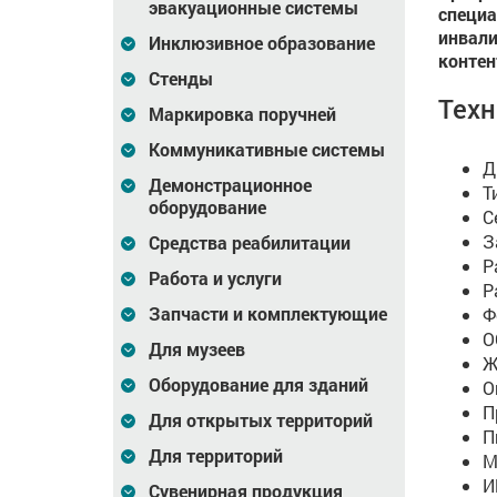
эвакуационные системы
специа
инвали
Инклюзивное образование
контен
Стенды
Техн
Маркировка поручней
Коммуникативные системы
Д
Демонстрационное
Т
оборудование
С
З
Средства реабилитации
Р
Работа и услуги
Р
Запчасти и комплектующие
Ф
О
Для музеев
Ж
Оборудование для зданий
О
П
Для открытых территорий
П
Для территорий
М
И
Сувенирная продукция