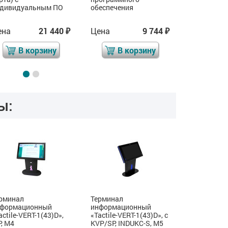
ндивидуальным ПО
обеспечения
ена
21 440
Цена
9 744
Цена
₽
₽
В корзину
В корзину
В 
ы:
рминал
Терминал
Терминал
нформационный
информационный
информац
actile-VERT-1(43)D»,
«Tactile-VERT-1(43)D», с
«Tactile-VE
P, М4
KVP/SP, INDUKC-S, М5
тактильно