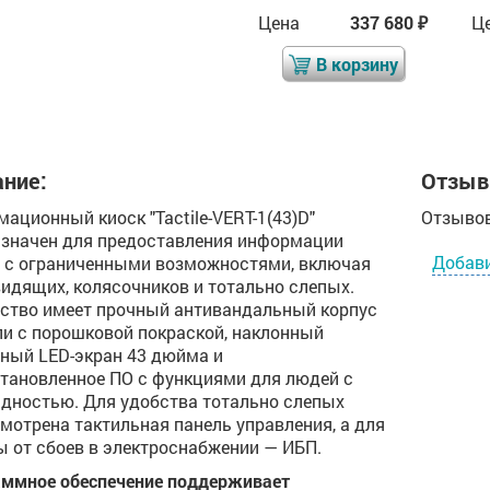
Цена
352 325
Цена
337 680
Ц
₽
₽
₽
В корзину
В корзину
ние:
Отзыв
ационный киоск "Tactile-VERT-1(43)D"
Отзывов
значен для предоставления информации
Добав
с ограниченными возможностями, включая
идящих, колясочников и тотально слепых.
ство имеет прочный антивандальный корпус
ли с порошковой покраской, наклонный
ный LED-экран 43 дюйма и
тановленное ПО с функциями для людей с
дностью. Для удобства тотально слепых
мотрена тактильная панель управления, а для
 от сбоев в электроснабжении — ИБП.
ммное обеспечение поддерживает