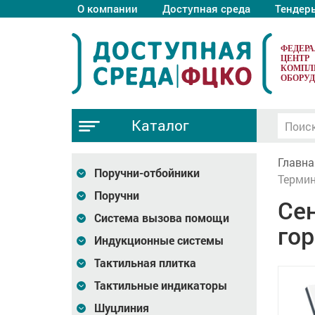
О компании
Доступная среда
Тендер
ФЕДЕР
ЦЕНТР
КОМПЛ
ОБОРУ
Каталог
Главна
Поручни-отбойники
Термин
Поручни
Сен
Система вызова помощи
го
Индукционные системы
Тактильная плитка
Тактильные индикаторы
Шуцлиния