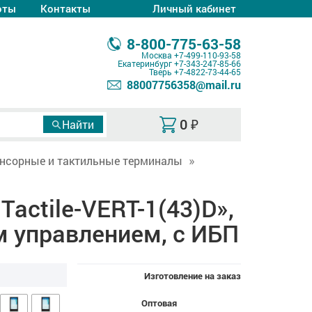
оты
Контакты
Личный кабинет
8-800-775-63-58
Москва
+7-499-110-93-58
Екатеринбург
+7-343-247-85-66
Тверь
+7-4822-73-44-65
88007756358@mail.ru
0
₽
нсорные и тактильные терминалы
ctile-VERT-1(43)D»,
м управлением, с ИБП
Изготовление на заказ
Оптовая