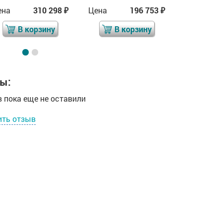
ена
310 298
Цена
196 753
Цена
₽
₽
В корзину
В корзину
В 
ы:
 пока еще не оставили
ить отзыв