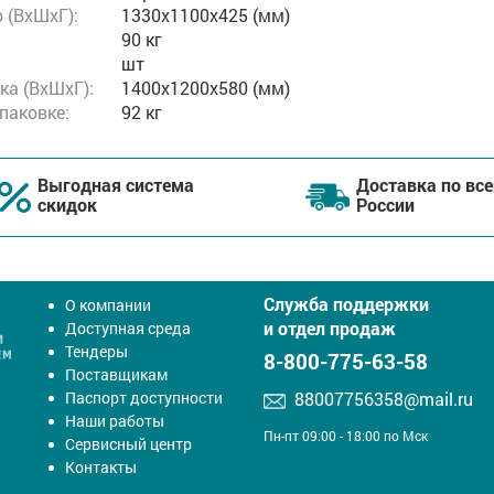
 (ВxШxГ):
1330x1100x425 (мм)
90 кг
шт
ка (ВхШхГ):
1400x1200x580 (мм)
упаковке:
92 кг
Выгодная система
Доставка по все
скидок
России
Служба поддержки
О компании
и отдел продаж
Доступная среда
Тендеры
8-800-775-63-58
Поставщикам
Паспорт доступности
88007756358@mail.ru
Наши работы
Пн-пт 09:00 - 18:00 по Мск
Сервисный центр
Контакты