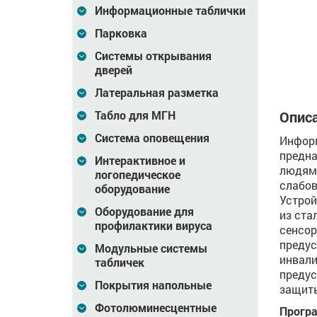
Информационные таблички
10 298
Цена
196 753
Цена
274 320
₽
₽
Парковка
зину
В корзину
В корзину
Системы открывания
дверей
Латеральная разметка
Описа
Табло для МГН
Система оповещения
Информ
предна
Интерактивное и
людям 
логопедическое
слабов
оборудование
Устрой
Оборудование для
из ста
профилактики вируса
сенсор
предус
Модульные системы
инвали
табличек
предус
Покрытия напольные
защиты
Фотолюминесцентные
Програ