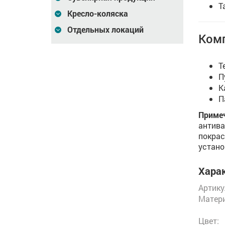
Т
Кресло-коляска
Отдельных локаций
Комп
Т
П
К
П
Примеч
антива
покрас
устано
Харак
Артику
Матери
Цвет: