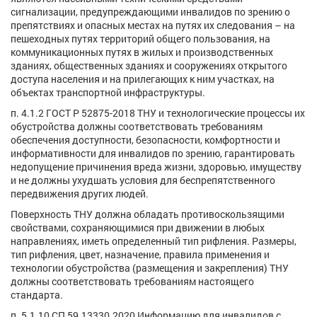
сигнализации, предупреждающими инвалидов по зрению о
препятствиях и опасных местах на путях их следования – на
пешеходных путях территорий общего пользования, на
коммуникационных путях в жилых и производственных
зданиях, общественных зданиях и сооружениях открытого
доступа населения и на прилегающих к ним участках, на
объектах транспортной инфраструктуры.
п. 4.1.2 ГОСТ Р 52875-2018 ТНУ и технологические процессы их
обустройства должны соответствовать требованиям
обеспечения доступности, безопасности, комфортности и
информативности для инвалидов по зрению, гарантировать
недопущение причинения вреда жизни, здоровью, имуществу
и не должны ухудшать условия для беспрепятственного
передвижения других людей.
Поверхность ТНУ должна обладать противоскользящими
свойствами, сохраняющимися при движении в любых
направлениях, иметь определенный тип рифления. Размеры,
тип рифления, цвет, назначение, правила применения и
технологии обустройства (размещения и закрепления) ТНУ
должны соответствовать требованиям настоящего
стандарта.
п. 5.1.10 СП 59.13330.2020 Информацию для инвалидов с