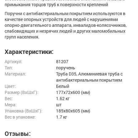
примыкания торцов труб к поверхности креплений
Поручни с антибактериальным покрытием используются в
качестве опорных устройств для людей с нарушениями
опорно-двигательного аппарата, инвалидов-колясочников,
слабовидящих и незрячих людей и других маломобильных
групп населения.
Характеристики:
Артикул:
81207
Тип:
поручень
Материал:
Труба D35, Алюминиевая труба с
антибактериальным покрытием
Цвет:
Белый
Размер (ВxШxГ):
177x72x600 (мм)
Вес:
1.62 кг
Мера:
шт
Упаковка (ВхШхГ):
185x80x605 (мм)
Вес в упаковке:
1.7 кг
Отзывы: