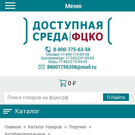
Меню
8-800-775-63-58
Москва
+7-499-110-93-58
Екатеринбург
+7-343-247-85-66
Тверь
+7-4822-73-44-65
88007756358@mail.ru
0
₽
Каталог
Главная
Каталог товаров
Поручни
Антибактериальные