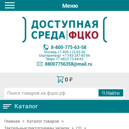
Меню
8-800-775-63-58
Москва
+7-499-110-93-58
Екатеринбург
+7-343-247-85-66
Тверь
+7-4822-73-44-65
88007756358@mail.ru
0
₽
Каталог
Главная
Каталог товаров
Тактильные пиктограммы эконом
СП