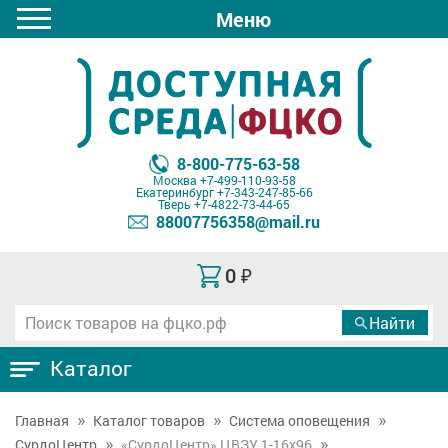
Меню
8-800-775-63-58
Москва
+7-499-110-93-58
Екатеринбург
+7-343-247-85-66
Тверь
+7-4822-73-44-65
88007756358@mail.ru
0
₽
Каталог
Главная
Каталог товаров
Система оповещения
СурдоЦентр
«СурдоЦентр» ЦВЗУ 1-16х96