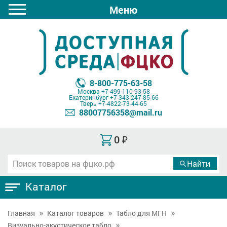
Меню
8-800-775-63-58
Москва
+7-499-110-93-58
Екатеринбург
+7-343-247-85-66
Тверь
+7-4822-73-44-65
88007756358@mail.ru
0
₽
Каталог
Главная
Каталог товаров
Табло для МГН
Визуально-акустическое табло