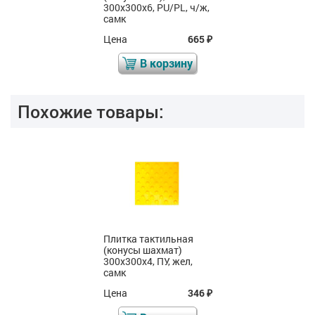
300x300x6, PU/PL, ч/ж,
самк
Цена
665
₽
В корзину
Похожие товары:
Плитка тактильная
(конусы шахмат)
300x300x4, ПУ, жел,
самк
Цена
346
₽