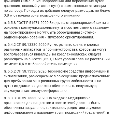
движения
(изменение направления или пересечение путей
движения, опасный участок пути) с возможностью активации
по
запросу. Приводы их действия следует размещать не ближе
0,8 м от начала зоны повышенного внимания.
п. 6.5.8 ГОСТ Р 51671-2020 Входы на стационарные объекты и
основные коммуникационные пути в соответствии с заданием
на проектирование могут быть оборудованы системой
радиоинформирования и звукового ориентирования.
п. 6.4.2 СП 59.13330.2020 Ручки, рычаги, краны и кнопки
различных аппаратов и прочие устройства, которыми могут
воспользоваться инвалиды на креслах-колясках, следует
размещать на высоте 0,85-1,1 м от уровня пола, на расстоянии
не менее 0,6 м от боковой стены помещения.
п. 6.5.2 СП 59.13330.2020 Технические средства информации и
сигнализации, размещаемые в помещениях, предназначенных
для пребывания МГН различных групп мобильности, и на
путях их движения, должны обеспечивать визуальную,
звуковую и тактильную информацию.
п. 8.3.3 СП 59.13330.2020 На входах в медицинские
организации для пациентов и посетителей должны быть
обеспечены визуальное, тактильное, радио- или звуковое
информирование с указанием групп помещений (отделений), в