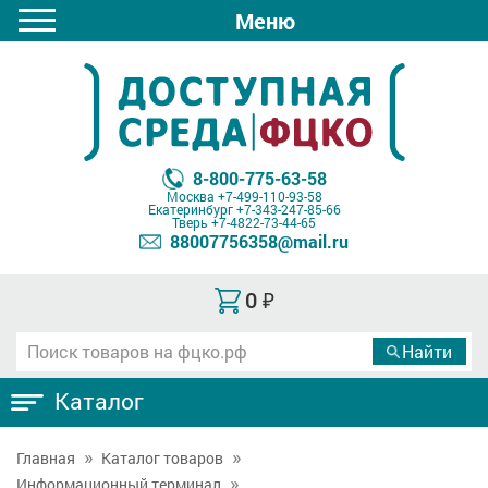
Меню
8-800-775-63-58
Москва
+7-499-110-93-58
Екатеринбург
+7-343-247-85-66
Тверь
+7-4822-73-44-65
88007756358@mail.ru
0
₽
Каталог
Главная
Каталог товаров
Информационный терминал