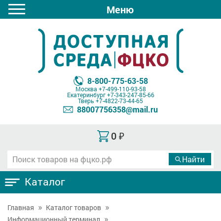
Меню
8-800-775-63-58
Москва
+7-499-110-93-58
Екатеринбург
+7-343-247-85-66
Тверь
+7-4822-73-44-65
88007756358@mail.ru
0
₽
Каталог
Главная
Каталог товаров
Информационный терминал