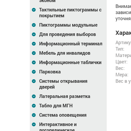
эконом
Вниман
Тактильные пиктограммы с
зависи
покрытием
уточня
Пиктограммы модульные
Харак
Для проведения выборов
Артику
Информационный терминал
Тип:
Мебель для инвалидов
Матери
Цвет:
Информационные таблички
Вес:
Парковка
Мера:
Системы открывания
Вес в 
дверей
Латеральная разметка
Табло для МГН
Система оповещения
Интерактивное и
логопедическое