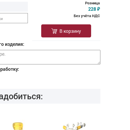
Розница
228
₽
Без учёта НДС
ки
В корзину
о изделия:
зработку:
адобиться: