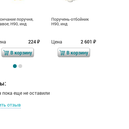
ончание поручня,
Поручень-отбойник
Кронштейн
авое, H90, инд
H90, инд
H90, инд
ена
224
Цена
2 601
Цена
₽
₽
В корзину
В корзину
В 
ы:
 пока еще не оставили
ить отзыв