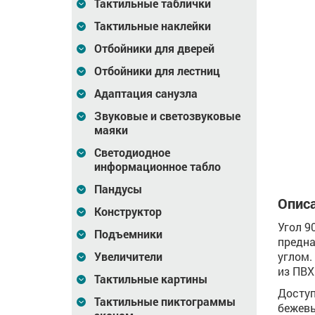
Тактильные таблички
Тактильные наклейки
ручня,
Окончание поручня,
Поручень-отбойник
Отбойники для дверей
д
правое, H90, инд
H90, инд
Отбойники для лестниц
Адаптация санузла
224
Цена
224
Цена
2 601
₽
₽
Звуковые и светозвуковые
зину
В корзину
В корзину
маяки
Светодиодное
информационное табло
Пандусы
Описа
Конструктор
Угол 9
Подъемники
предна
Увеличители
углом.
из ПВХ
Тактильные картины
Доступ
Тактильные пиктограммы
бежевы