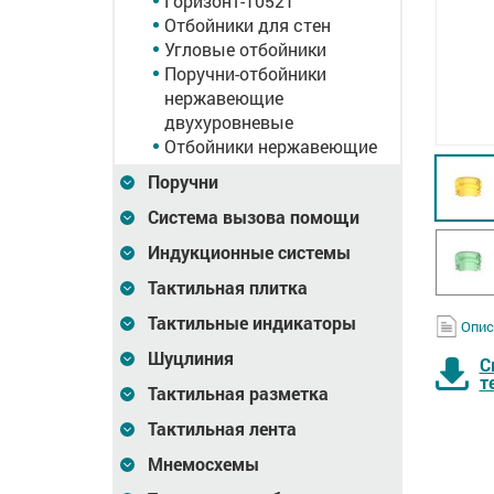
Горизонт-10521
Отбойники для стен
Угловые отбойники
Поручни-отбойники
нержавеющие
двухуровневые
Отбойники нержавеющие
Поручни
Система вызова помощи
Индукционные системы
Тактильная плитка
Тактильные индикаторы
Опис
Шуцлиния
С
т
Тактильная разметка
Тактильная лента
Мнемосхемы