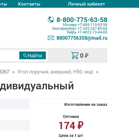
оты
Контакты
Личный кабинет
8-800-775-63-58
Москва
+7-499-110-93-58
Екатеринбург
+7-343-247-85-66
Тверь
+7-4822-73-44-65
88007756358@mail.ru
0
₽
0267
Угол поручня, внешний, H90, инд
индивидуальный
Изготовление на заказ
Оптовая
174
₽
Цена за 1 шт