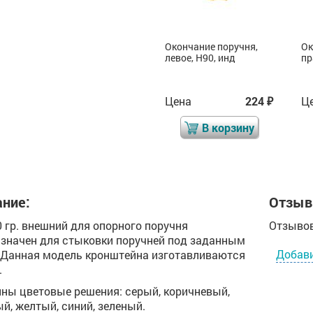
Кронштейн поручня
Окончание поручня,
Ок
H90, инд
левое, H90, инд
пр
Цена
156
Цена
224
Ц
₽
₽
₽
В корзину
В корзину
ние:
Отзыв
0 гр. внешний для опорного поручня
Отзывов
значен для стыковки поручней под заданным
Добав
 Данная модель кронштейна изготавливаются
.
ны цветовые решения: серый, коричневый,
й, желтый, синий, зеленый.