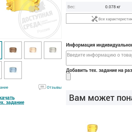
Вес:
0.078 кг
Все характеристи
Информация индивидуальног
Добавить тех. задание на ра
ание
Отзывы
Вам может пон
качать
ех. задание