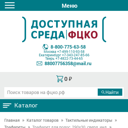
Меню
8-800-775-63-58
Москва
+7-499-110-93-58
Екатеринбург
+7-343-247-85-66
Тверь
+7-4822-73-44-65
88007756358@mail.ru
0
₽
Каталог
Главная
Каталог товаров
Тактильные индикаторы
Трафареты
Трафарет для полос, 290x30, сверл, инд