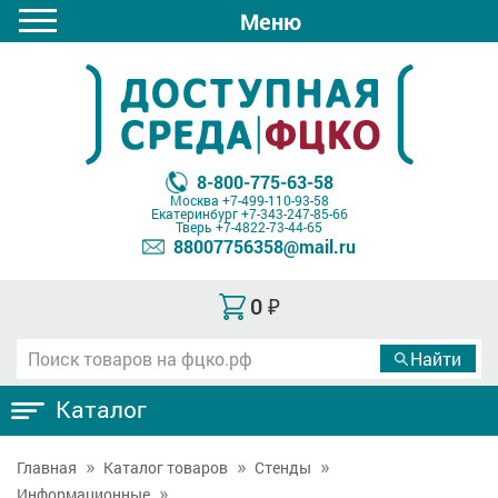
Меню
8-800-775-63-58
Москва
+7-499-110-93-58
Екатеринбург
+7-343-247-85-66
Тверь
+7-4822-73-44-65
88007756358@mail.ru
0
₽
Каталог
Главная
Каталог товаров
Стенды
Информационные