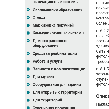
эвакуационные системы
проти
покрыт
Инклюзивное образование
проект
Стенды
контра
более 0
Маркировка поручней
п. 6.2
Коммуникативные системы
нижней
Демонстрационное
лестни
оборудование
здания
быть н
Средства реабилитации
фотолю
Работа и услуги
требов
п. 8.1
Запчасти и комплектующие
затемн
Для музеев
ступен
фотол
Оборудование для зданий
Для открытых территорий
Описа
Для территорий
Наклад
Сувенирная продукция