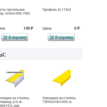
нта тактильная
Профиль AL115x3
Лента так
пр, 3х50х1000, ПВХ,
напр, 3х50
ч
ена
130
Цена
0
Цена
₽
₽
В корзину
В корзину
В 
ы:
кладка на ступень,
Накладка на ступень,
Накладка н
тиванд, угл, ж,
ТЭП42x18x1000, ж
угл, двойна
40x19,5, смк
AL80x19,5,