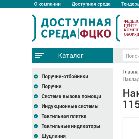
О компании
Доступная среда
Тендер
ФЕДЕР
ЦЕНТР
КОМПЛ
ОБОРУ
Каталог
Главна
Поручни-отбойники
Наклад
Поручни
На
Система вызова помощи
11
Индукционные системы
Тактильная плитка
Тактильные индикаторы
Шуцлиния