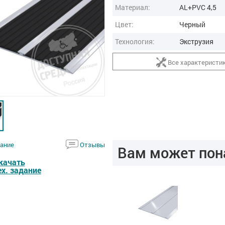
Материал:
AL+PVC 4,5
Цвет:
Черный
Технология:
Экструзия
Все характеристи
ание
Отзывы
Вам может пон
качать
ех. задание