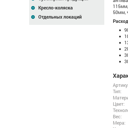
антив
115мм,
Кресло-коляска
50мм, 
Отдельных локаций
Расход
9
1
1
2
3
3
Харак
Артику
Тип:
Матери
Цвет:
Технол
Вес:
Мера: