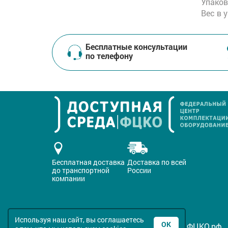
Упаков
Вес в 
Бесплатные консультации
по телефону
Бесплатная доставка
Доставка по всей
до транспортной
России
компании
Используя наш сайт, вы соглашаетесь
ОК
Все права защищены © 2016-2026 ФЦКО.рф