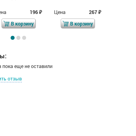
ена
196
Цена
267
Цена
₽
₽
В корзину
В корзину
В 
ы:
 пока еще не оставили
ить отзыв