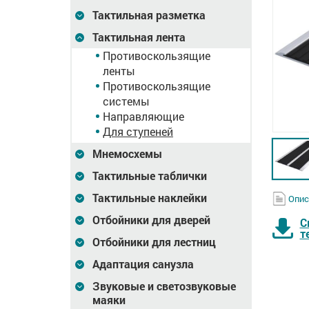
Тактильная разметка
Тактильная лента
Противоскользящие
ленты
Противоскользящие
системы
Направляющие
Для ступеней
Мнемосхемы
Тактильные таблички
Тактильные наклейки
Опис
Отбойники для дверей
С
т
Отбойники для лестниц
Адаптация санузла
Звуковые и светозвуковые
маяки