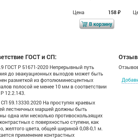
Цена
653
Цена
158
Ц
₽
₽
₽
В корзину
В корзину
етствие ГОСТ и СП:
Отзыв
.2.9 ГОСТ Р 51671-2020 Непрерывный путь
Отзывов
ия до эвакуационных выходов может быть
Добав
ен разметкой из фотолюминесцентных
алов полосой не менее 10 мм в соответствии
Р 12.2.143.
.8 СП 59.13330.2020 На проступях краевых
ей лестничных маршей должны быть
ны одна или несколько противоскользящих
 контрастных с поверхностью ступени, как
о, желтого цвета, общей шириной 0,08-0,1 м.
ается применение контрастных