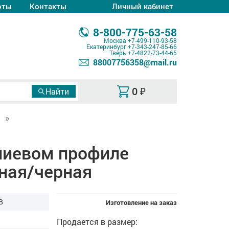
оты
Контакты
Личный кабинет
8-800-775-63-58
Москва
+7-499-110-93-58
Екатеринбург
+7-343-247-85-66
Тверь
+7-4822-73-44-65
88007756358@mail.ru
0
₽
й
ниевом профиле
рная/черная
B
Изготовление на заказ
Продается в размер: