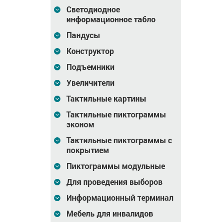
Светодиодное
информационное табло
5x3
Лента тактильная
Профиль AL115x3
напр, 3х50х1000, ПВХ,
Пандусы
ч
Конструктор
0
Цена
130
Цена
0
₽
₽
Подъемники
зину
В корзину
В корзину
Увеличители
Тактильные картины
Тактильные пиктограммы
эконом
Тактильные пиктограммы с
покрытием
Пиктограммы модульные
Для проведения выборов
Информационный терминал
тупень,
Накладка на ступень,
Накладка на ступень,
н, ф,
антиванд, угловая, ч,
антиванд, ч,
Мебель для инвалидов
AL40x19,5
AL170x5,5мм