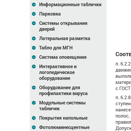
Информационные таблички
1 300
Цена
173
Цена
1 447
₽
₽
Парковка
зину
В корзину
В корзину
Системы открывания
дверей
Латеральная разметка
Табло для МГН
Соотв
Система оповещения
п. 6.2
Интерактивное и
движен
логопедическое
выполн
оборудование
матери
Оборудование для
с ГОСТ 
профилактики вируса
п. 6.2
Модульные системы
ступен
табличек
нанесе
полос,
Покрытия напольные
правил
Фотолюминесцентные
Допуск