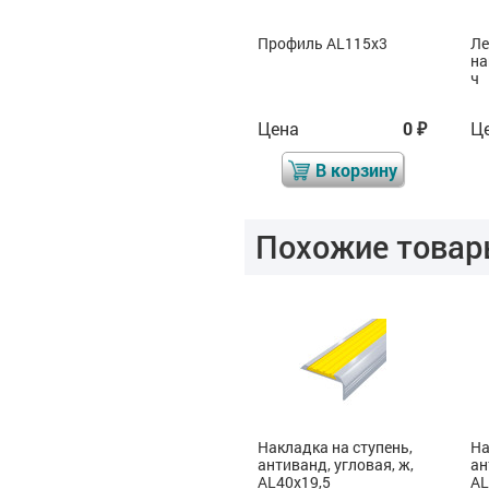
Лента тактильная
Профиль AL115x3
Ле
напр, 3х50х1000, ПВХ,
на
ч
ч
Цена
130
Цена
0
Ц
₽
₽
₽
В корзину
В корзину
Похожие товар
Накладка на ступень,
Накладка на ступень,
На
двойная, ж AL92x4,5,
антиванд, угловая, ж,
ан
смк
AL40x19,5
AL