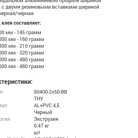
андальном алюминиевом профиле шириной
 с двумя резиновыми вставками шириной
черная/черная
 клея составляет:
00 мм - 145 грамм
000 мм - 160 грамм
300 мм - 210 грамм
000 мм - 320 грамм
000 мм - 480 грамм
000 мм - 480 грамм
теристики:
л:
50400-2x50-BB
ТНУ
ал:
AL+PVC 4,5
Черный
огия:
Экструзия
0.47 кг
шт