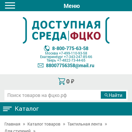
Меню
8-800-775-63-58
Москва
+7-499-110-93-58
Екатеринбург
+7-343-247-85-66
Тверь
+7-4822-73-44-65
88007756358@mail.ru
0
₽
Каталог
Главная
Каталог товаров
Тактильная лента
Для ступеней