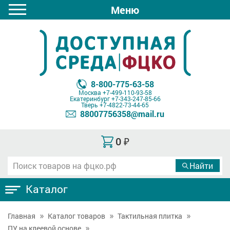
Меню
8-800-775-63-58
Москва
+7-499-110-93-58
Екатеринбург
+7-343-247-85-66
Тверь
+7-4822-73-44-65
88007756358@mail.ru
0
₽
Каталог
Главная
Каталог товаров
Тактильная плитка
ПУ на клеевой основе