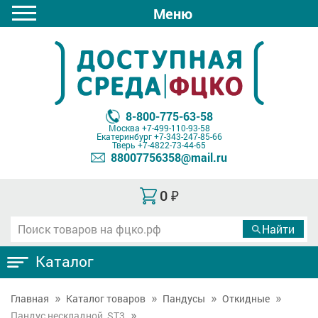
Меню
8-800-775-63-58
Москва
+7-499-110-93-58
Екатеринбург
+7-343-247-85-66
Тверь
+7-4822-73-44-65
88007756358@mail.ru
0
₽
Каталог
Главная
Каталог товаров
Пандусы
Откидные
Пандус нескладной, ST3