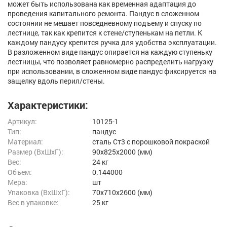
может быть использована как временная адаптация до
проведения капитального ремонта. Пандус в сложенном
состоянии не мешает повседневному подъему и спуску по
лестнице, так как крепится к стене/ступенькам на петли. К
каждому пандусу крепится ручка для удобства эксплуатации.
В разложенном виде пандус опирается на каждую ступеньку
лестницы, что позволяет равномерно распределить нагрузку
при использовании, в сложенном виде пандус фиксируется на
защелку вдоль перил/стены.
Характеристики:
Артикул:
10125-1
Тип:
пандус
Материал:
сталь Ст3 с порошковой покраской
Размер (ВxШxГ):
90x825x2000 (мм)
Вес:
24 кг
Объем:
0.144000
Мера:
шт
Упаковка (ВхШхГ):
70x710x2600 (мм)
Вес в упаковке:
25 кг