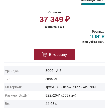
На складе много
Оптовая
37 349
₽
Цена за 1 шт
Розница
48 841
₽
Без учёта НДС
В корзину
Артикул:
80061-AISI
Тип:
скамья
Материал:
Труба D38, нерж. сталь AISI 304
Размер (ВxШxГ):
922x2041x653 (мм)
Вес:
44.68 кг