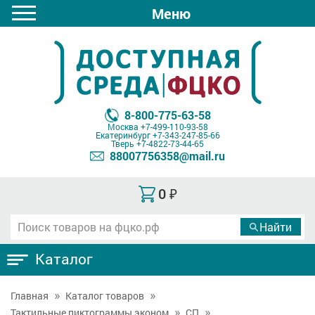
Меню
8-800-775-63-58
Москва
+7-499-110-93-58
Екатеринбург
+7-343-247-85-66
Тверь
+7-4822-73-44-65
88007756358@mail.ru
0
₽
Каталог
Главная
Каталог товаров
Тактильные пиктограммы эконом
СП