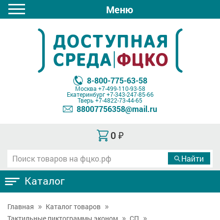
Меню
8-800-775-63-58
Москва
+7-499-110-93-58
Екатеринбург
+7-343-247-85-66
Тверь
+7-4822-73-44-65
88007756358@mail.ru
0
₽
Каталог
Главная
Каталог товаров
Тактильные пиктограммы эконом
СП