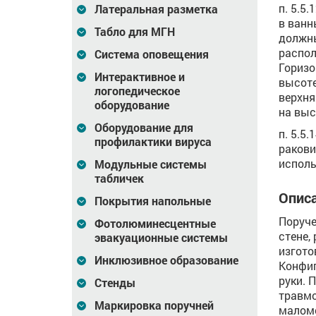
п. 5.5
Латеральная разметка
в ванн
Табло для МГН
должны
распол
Система оповещения
Горизо
Интерактивное и
высоте
логопедическое
верхня
оборудование
на выс
Оборудование для
п. 5.5
профилактики вируса
ракови
исполь
Модульные системы
табличек
Описа
Покрытия напольные
Поруче
Фотолюминесцентные
стене,
эвакуационные системы
изгото
Инклюзивное образование
Конфиг
руки. 
Стенды
травмо
Маркировка поручней
маломо