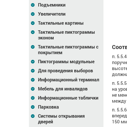
Подъемники
5 470
Цена
7 008
Цена
5 106
₽
₽
Увеличители
зину
В корзину
В корзину
Тактильные картины
Тактильные пиктограммы
эконом
Соотв
Тактильные пиктограммы с
покрытием
п. 5.5
Пиктограммы модульные
поручн
высоте
Для проведения выборов
должна
Информационный терминал
п. 5.5
Мебель для инвалидов
на уро
не мен
Информационные таблички
между 
Парковка
п. 5.5
вперед
Системы открывания
150 мм
дверей