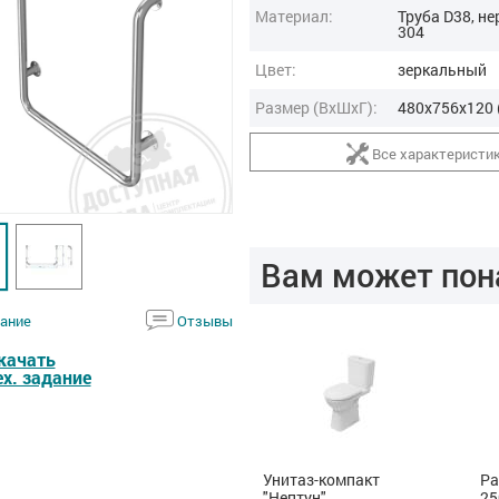
Материал:
Труба D38, не
304
Цвет:
зеркальный
Размер (ВxШxГ):
480x756x120 
Все характеристи
Вам может пон
ание
Отзывы
качать
ех. задание
Автоматическая
Унитаз-компакт
Ра
кнопка смыва для МГН
"Нептун"
25