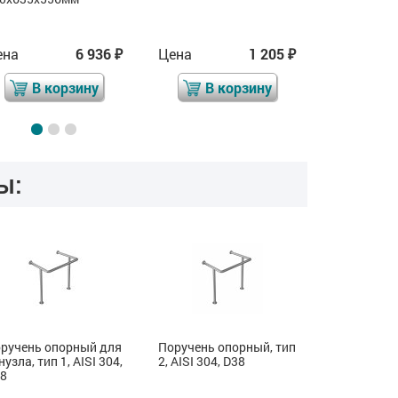
ена
6 936
Цена
1 205
Цена
₽
₽
В корзину
В корзину
В 
ы:
ручень опорный для
Поручень опорный, тип
Поручень 
нузла, тип 1, AISI 304,
2, AISI 304, D38
откидной, т
38
304, D38