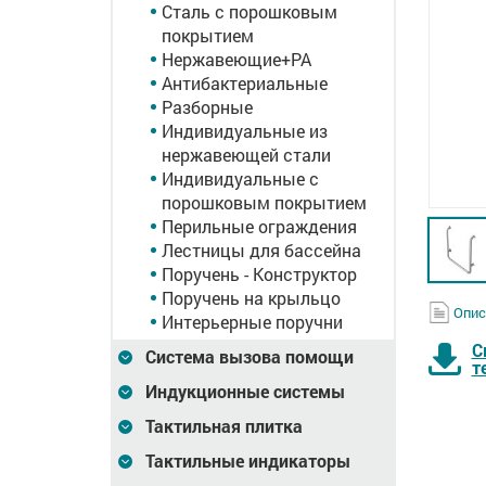
Сталь с порошковым
покрытием
Нержавеющие+PA
Антибактериальные
Разборные
Индивидуальные из
нержавеющей стали
Индивидуальные с
порошковым покрытием
Перильные ограждения
Лестницы для бассейна
Поручень - Конструктор
Поручень на крыльцо
Опис
Интерьерные поручни
С
Система вызова помощи
т
Индукционные системы
Тактильная плитка
Тактильные индикаторы
отное,
Поручень опорный,
Накладка на поручень,
x600 мм
для зеркала,
200мм, в AL профиле,