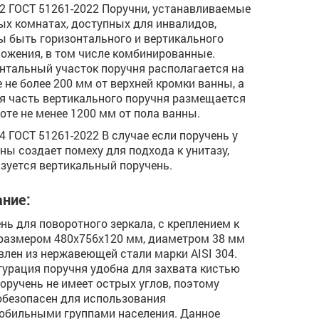
.12 ГОСТ 51261-2022 Поручни, устанавливаемые
ых комнатах, доступных для инвалидов,
 быть горизонтального и вертикального
ожения, в том числе комбинированные.
нтальный участок поручня располагается на
 не более 200 мм от верхней кромки ванны, а
я часть вертикального поручня размещается
оте не менее 1200 мм от пола ванны.
.14 ГОСТ 51261-2022 В случае если поручень у
ны создает помеху для подхода к унитазу,
зуется вертикальный поручень.
ние:
нь для поворотного зеркала, с креплением к
 размером 480х756х120 мм, диаметром 38 мм
влен из нержавеющей стали марки AISI 304.
урация поручня удобна для захвата кистью
Поручень не имеет острых углов, поэтому
безопасен для использования
бильными группами населения. Данное