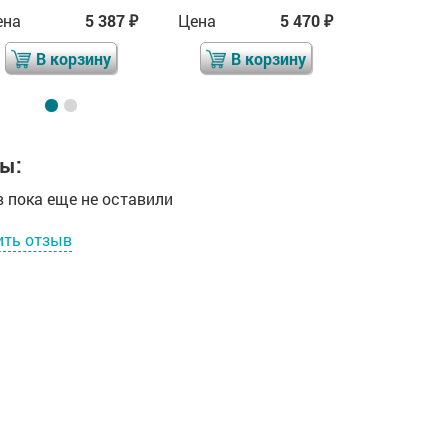
ена
5 387
Цена
5 470
Цена
₽
₽
В корзину
В корзину
В 
ы:
 пока еще не оставили
ить отзыв