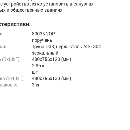
е устройство легко установить в санузлах
ых и общественных зданиях.
теристики:
л:
80035-2OP
поручень
ал:
Труба D38, нерж. cталь AISI 304
зеркальный
 (ВxШxГ):
480x756x120 (мм)
2.86 кг
шт
ка (ВхШхГ):
480x756x130 (мм)
упаковке:
3 кг