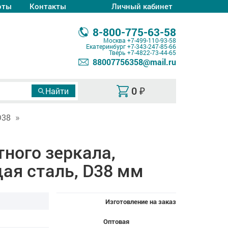
оты
Контакты
Личный кабинет
8-800-775-63-58
Москва
+7-499-110-93-58
Екатеринбург
+7-343-247-85-66
Тверь
+7-4822-73-44-65
88007756358@mail.ru
0
₽
D38
ного зеркала,
ая сталь, D38 мм
Изготовление на заказ
Оптовая