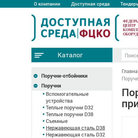
О компании
Доступная среда
Тендер
ФЕДЕР
ЦЕНТР
КОМПЛ
ОБОРУ
Каталог
Главна
Поручни-отбойники
Поруче
Поручни
Пор
Вспомогательные
при
устройства
Теплые поручни D32
Теплые поручни D38
Съемные
Нержавеющая сталь D38
Нержавеющая сталь D32