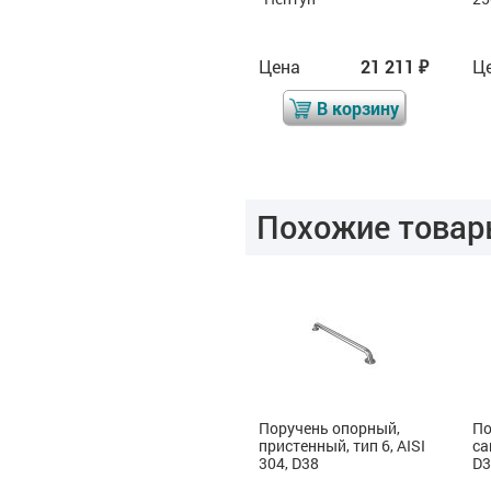
Цена
20 196
Цена
21 211
Ц
₽
₽
₽
В корзину
В корзину
Похожие товар
я
Поручень опорный,
Поручень опорный,
По
,
пристенный, тип 4, AISI
пристенный, тип 6, AISI
са
304, D38
304, D38
D