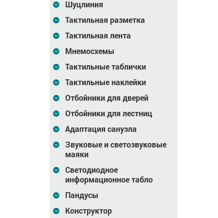
Шуцлиния
пристенный, AISI, D38,
принт №5
инд
Тактильная разметка
14 079
Цена
0
Цена
603
₽
₽
Тактильная лента
зину
В корзину
В корзину
Мнемосхемы
Тактильные таблички
Тактильные наклейки
Отбойники для дверей
Отбойники для лестниц
Адаптация санузла
Звуковые и светозвуковые
маяки
Светодиодное
информационное табло
рный, тип
Поручень опорный,
Поручень опорный дл
Пандусы
8
откидной, тип 2, AISI
зеркала, тип 1, AISI 304
304, D38
D38
Конструктор