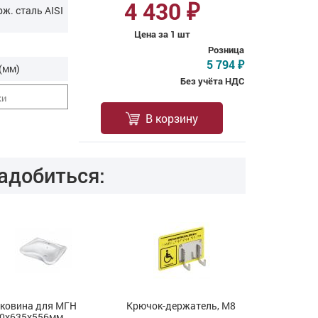
4 430
₽
рж. cталь AISI
Цена за 1 шт
Розница
5 794
₽
(мм)
Без учёта НДС
ки
В корзину
адобиться:
ковина для МГН
Крючок-держатель, М8
Зеркало по
0x635x556мм
AISI 304, 