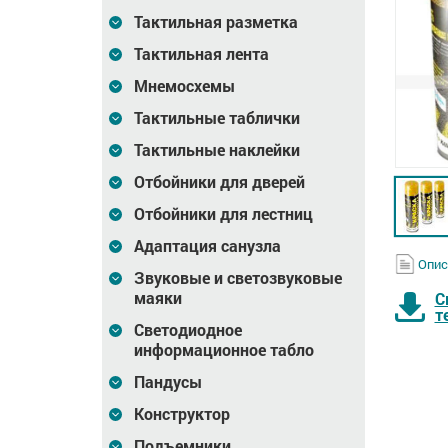
Тактильная разметка
Тактильная лента
Мнемосхемы
Тактильные таблички
Тактильные наклейки
Отбойники для дверей
Отбойники для лестниц
Адаптация санузла
Опис
Звуковые и светозвуковые
маяки
С
т
Светодиодное
информационное табло
Пандусы
Конструктор
0х800мм
Трафарет, 800х1600мм
Трафарет, 400х800мм
Подъемники