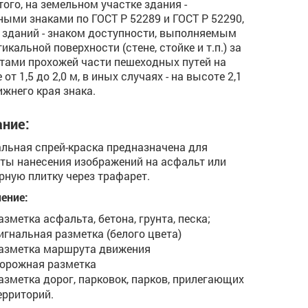
того, на земельном участке здания -
ыми знаками по ГОСТ Р 52289 и ГОСТ Р 52290,
 зданий - знаком доступности, выполняемым
икальной поверхности (стене, стойке и т.п.) за
тами прохожей части пешеходных путей на
от 1,5 до 2,0 м, в иных случаях - на высоте 2,1
ижнего края знака.
ние:
льная спрей-краска предназначена для
ты нанесения изображений на асфальт или
рную плитку через трафарет.
ение:
азметка асфальта, бетона, грунта, песка;
игнальная разметка (белого цвета)
азметка маршрута движения
орожная разметка
азметка дорог, парковок, парков, прилегающих
ерриторий.