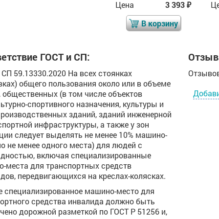
Цена
3 393
Цена
3 393
Ц
₽
₽
₽
В корзину
В корзину
етствие ГОСТ и СП:
Отзыв
.1 СП 59.13330.2020 На всех стоянках
Отзывов
вках) общего пользования около или в объеме
Добав
 общественных (в том числе объектов
ьтурно-спортивного назначения, культуры и
 производственных зданий, зданий инженерной
спортной инфраструктуры, а также у зон
ции следует выделять не менее 10% машино-
но не менее одного места) для людей с
дностью, включая специализированные
-места для транспортных средств
дов, передвигающихся на креслах-колясках.
 специализированное машино-место для
ортного средства инвалида должно быть
чено дорожной разметкой по ГОСТ Р 51256 и,