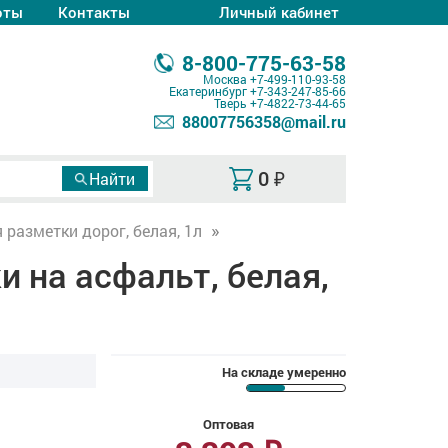
оты
Контакты
Личный кабинет
8-800-775-63-58
Москва
+7-499-110-93-58
Екатеринбург
+7-343-247-85-66
Тверь
+7-4822-73-44-65
88007756358@mail.ru
0
₽
 разметки дорог, белая, 1л
 на асфальт, белая,
На складе умеренно
Оптовая