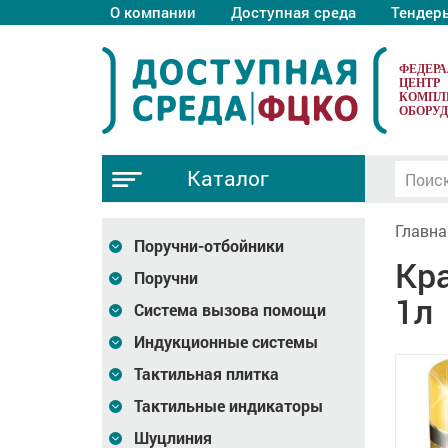
О компании
Доступная среда
Тендер
ФЕДЕР
ЦЕНТР
КОМПЛ
ОБОРУ
Каталог
Главна
Поручни-отбойники
Кра
Поручни
1л
Система вызова помощи
Индукционные системы
Тактильная плитка
Тактильные индикаторы
Шуцлиния