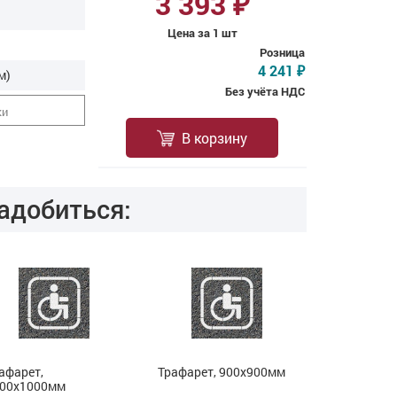
3 393
₽
Цена за 1 шт
Розница
4 241
₽
м)
Без учёта НДС
ки
В корзину
адобиться:
афарет,
Трафарет, 900х900мм
Трафарет,
000х1000мм