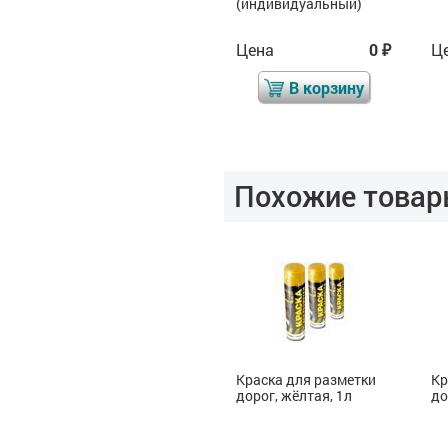
(индивидуальный)
Цена
3 351
Цена
0
Ц
₽
₽
₽
В корзину
В корзину
Похожие товар
Краска для разметки
Краска для разметки
Кр
дорог, жёлтая, 1л
дорог, жёлтая, 1л
до