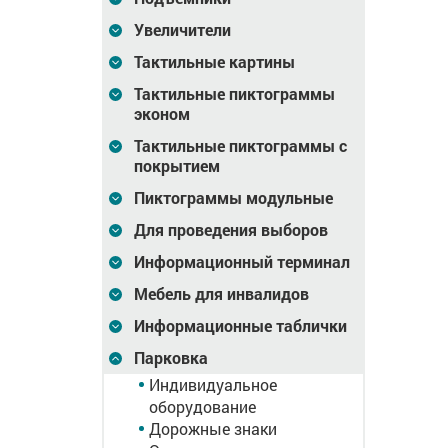
Увеличители
1 695
Цена
4 424
Цена
1 107
₽
₽
Тактильные картины
зину
В корзину
В корзину
Тактильные пиктограммы
эконом
Тактильные пиктограммы с
покрытием
Пиктограммы модульные
Для проведения выборов
Информационный терминал
Мебель для инвалидов
Информационные таблички
Парковка
Краска для разметки
Краска для разметки
Индивидуальное
дорог, жёлтая, 1л
дорог, жёлтая, 1л
оборудование
Дорожные знаки