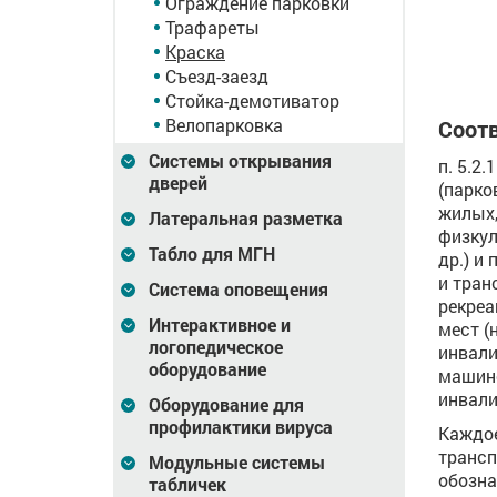
Ограждение парковки
Цена
3 393
Цена
3 393
₽
Трафареты
Краска
В корзину
В корзину
Съезд-заезд
Стойка-демотиватор
Велопарковка
Соотв
Системы открывания
п. 5.2
дверей
(парко
жилых,
Латеральная разметка
физкул
Табло для МГН
др.) и
и тран
Система оповещения
рекреа
Интерактивное и
мест (
логопедическое
инвали
оборудование
машино
инвали
Оборудование для
профилактики вируса
Каждое
трансп
Модульные системы
обозна
табличек