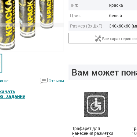
Тип:
краска
Цвет:
белый
Размер (ВxШxГ):
340x60x60 (м
Все характеристи
Вам может пон
ание
Отзывы
качать
ех. задание
Трафарет,
Трафарет для
Тр
1100х1100мм
нанесения разметки
1