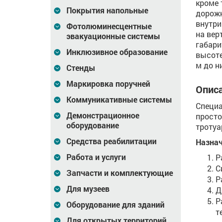
кроме 
Покрытия напольные
дорожн
внутри
Фотолюминесцентные
на верт
эвакуационные системы
габари
Инклюзивное образование
высоте 
м до н
Стенды
Маркировка поручней
Описа
Коммуникативные системы
Специа
Демонстрационное
просто
оборудование
тротуа
Средства реабилитации
Назнач
Работа и услуги
Р
С
Запчасти и комплектующие
Р
Для музеев
Д
Р
Оборудование для зданий
т
Для открытых территорий