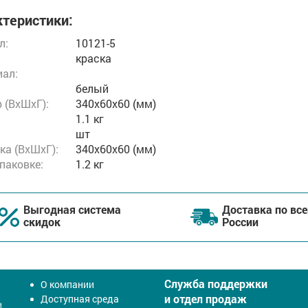
теристики:
л:
10121-5
краска
ал:
белый
 (ВxШxГ):
340x60x60 (мм)
1.1 кг
шт
ка (ВхШхГ):
340x60x60 (мм)
упаковке:
1.2 кг
Выгодная система
Доставка по все
скидок
России
Служба поддержки
О компании
и отдел продаж
Доступная среда