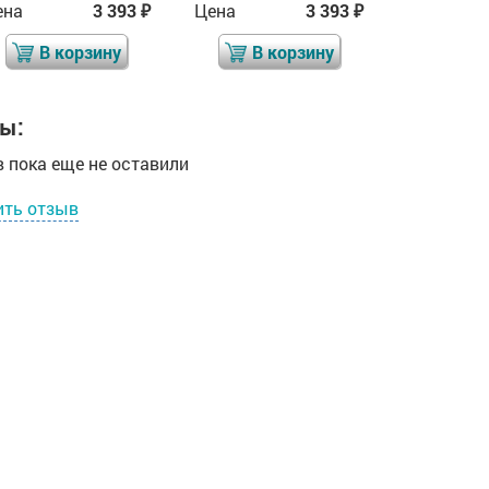
ена
3 393
Цена
3 393
Цена
₽
₽
В корзину
В корзину
В 
ы:
 пока еще не оставили
ить отзыв