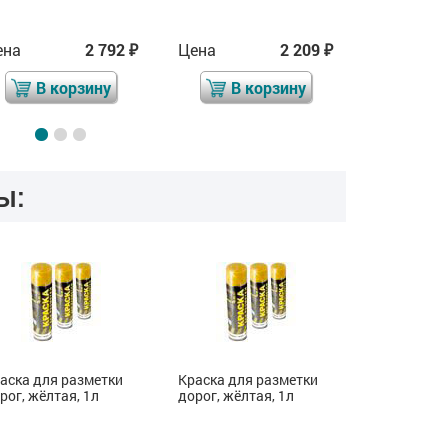
ена
2 792
Цена
2 209
Цена
₽
₽
В корзину
В корзину
В 
ы:
аска для разметки
Краска для разметки
Краска для
рог, жёлтая, 1л
дорог, жёлтая, 1л
дорог, жёл