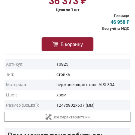
36 373
₽
Цена за 1 шт
Розница
46 958
₽
Без учёта НДС
В корзину
Артикул:
10925
Тип:
стойка
Материал:
нержавеющая cталь AISI 304
Цвет:
хром
Размер (ВxШxГ):
1247x902x537 (мм)
Все характеристики