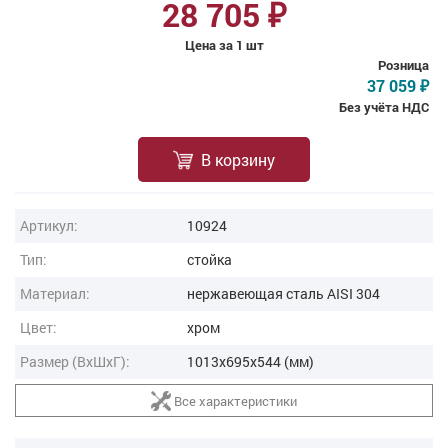
28 705
₽
Цена за 1 шт
Розница
37 059
₽
Без учёта НДС
В корзину
Артикул:
10924
Тип:
стойка
Материал:
нержавеющая cталь AISI 304
Цвет:
хром
Размер (ВxШxГ):
1013x695x544 (мм)
Все характеристики