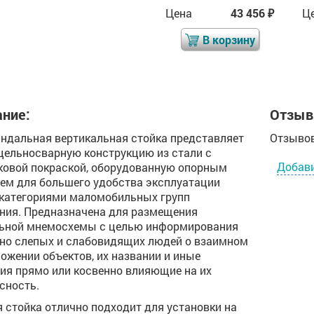
Цена
42 753
Цена
43 456
Ц
₽
₽
₽
В корзину
В корзину
ние:
Отзыв
ндальная вертикальная стойка представляет
Отзывов
цельносварную конструкцию из стали с
Добав
овой покраской, оборудованную опорным
ем для большего удобства эксплуатации
категориями маломобильных групп
ния. Предназначена для размещения
льной мнемосхемы с целью информирования
но слепых и слабовидящих людей о взаимном
ожении объектов, их названии и иные
ия прямо или косвенно влияющие на их
сность.
 стойка отлично подходит для установки на