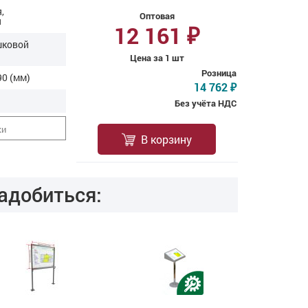
,
Оптовая
я
12 161
₽
шковой
Цена за 1 шт
Розница
0 (мм)
14 762
₽
Без учёта НДС
ки
В корзину
адобиться: