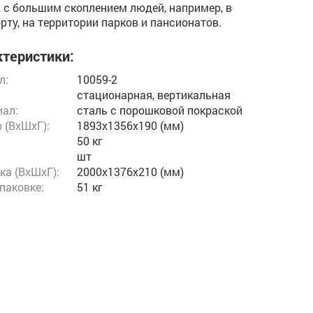
 с большим скоплением людей, например, в
рту, на территории парков и пансионатов.
теристики:
л:
10059-2
стационарная, вертикальная
ал:
сталь с порошковой покраской
 (ВxШxГ):
1893x1356x190 (мм)
50 кг
шт
ка (ВхШхГ):
2000x1376x210 (мм)
упаковке:
51 кг