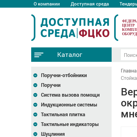
О компании
Доступная среда
Тендер
ФЕДЕР
ЦЕНТР
КОМПЛ
ОБОРУ
Каталог
Главна
Поручни-отбойники
Стойка
Поручни
Вер
Система вызова помощи
ок
Индукционные системы
мн
Тактильная плитка
Тактильные индикаторы
Шуцлиния