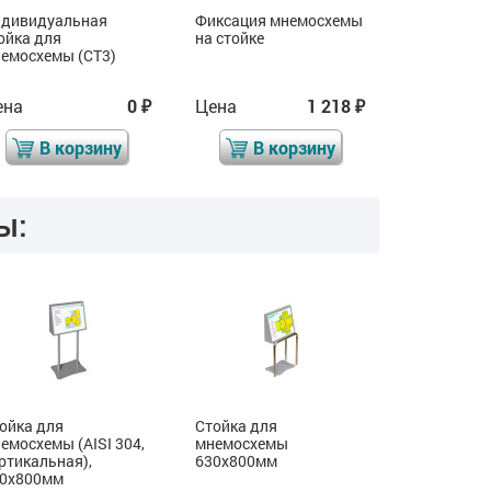
дивидуальная
Фиксация мнемосхемы
Индивидуа
ойка для
на стойке
стойка для
емосхемы (СТ3)
мнемосхем
ена
0
Цена
1 218
Цена
₽
₽
В корзину
В корзину
В 
ы:
ойка для
Стойка для
Стойка дл
емосхемы (AISI 304,
мнемосхемы
мнемосхемы
ртикальная),
630x800мм
вертикальн
30x800мм
905х1150