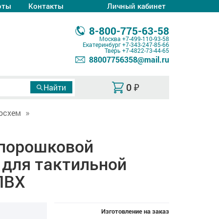
оты
Контакты
Личный кабинет
8-800-775-63-58
Москва
+7-499-110-93-58
Екатеринбург
+7-343-247-85-66
Тверь
+7-4822-73-44-65
88007756358@mail.ru
0
₽
осхем
 порошковой
 для тактильной
ПВХ
Изготовление на заказ