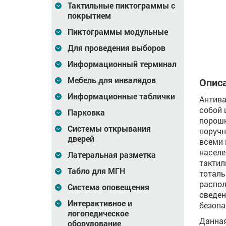
Тактильные пиктограммы с
24 683
Цена
28 085
Цена
26 371
₽
₽
покрытием
зину
В корзину
В корзину
Пиктограммы модульные
Для проведения выборов
Информационный терминал
Мебель для инвалидов
Описа
Информационные таблички
Антива
собой 
Парковка
порошк
Системы открывания
поручн
дверей
всеми 
населе
Латеральная разметка
такти
Табло для МГН
тоталь
распол
Система оповещения
сведен
Интерактивное и
безопа
логопедическое
Данная
оборудование