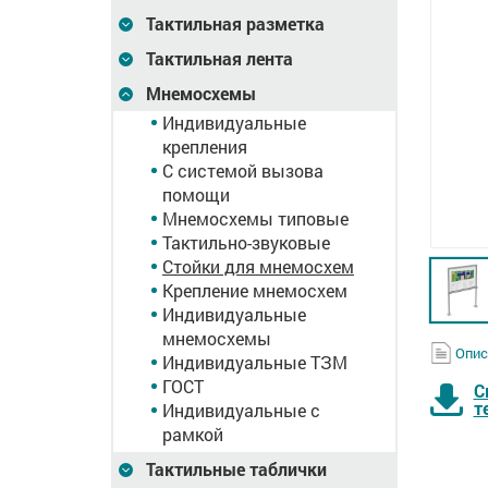
Тактильная разметка
Тактильная лента
Мнемосхемы
Индивидуальные
крепления
С системой вызова
помощи
Мнемосхемы типовые
Тактильно-звуковые
Стойки для мнемосхем
Крепление мнемосхем
Индивидуальные
мнемосхемы
Опис
Индивидуальные ТЗМ
ГОСТ
С
т
Индивидуальные с
рамкой
Тактильные таблички