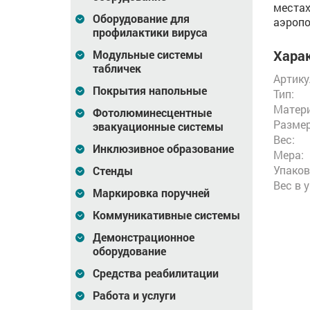
местах
Оборудование для
аэропо
профилактики вируса
Харак
Модульные системы
табличек
Артику
Покрытия напольные
Тип:
Матери
Фотолюминесцентные
Размер
эвакуационные системы
Вес:
Инклюзивное образование
Мера:
Упаков
Стенды
Вес в 
Маркировка поручней
Коммуникативные системы
Демонстрационное
оборудование
Средства реабилитации
Работа и услуги