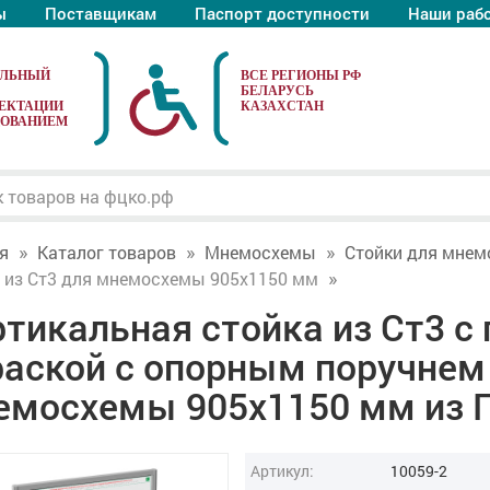
ы
Поставщикам
Паспорт доступности
Наши раб
АЛЬНЫЙ
ЕКТАЦИИ
ДОВАНИЕМ
я
Каталог товаров
Мнемосхемы
Стойки для мнем
 из Ст3 для мнемосхемы 905х1150 мм
тикальная стойка из Ст3 с
раской с опорным поручнем
емосхемы 905х1150 мм из 
Артикул:
10059-2