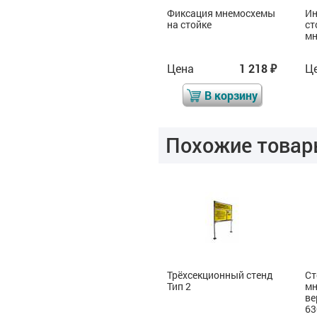
Индивидуальная
Фиксация мнемосхемы
Ин
стойка для
на стойке
ст
мнемосхемы (СТ3)
мн
Цена
0
Цена
1 218
Ц
₽
₽
₽
В корзину
В корзину
Похожие товар
Трёхсекционный стенд
Трёхсекционный стенд
Ст
Тип 1
Тип 2
мн
ве
6