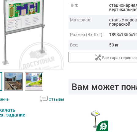
Тип:
стационарная
вертикальна
Материал:
сталь с поро
покраской
Размер (ВxШxГ):
1893x1356x19
Вес:
50 кг
Все характеристи
Вам может пон
ание
Отзывы
качать
ех. задание