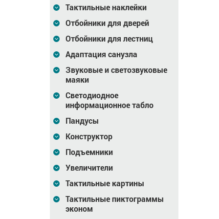
Тактильные наклейки
емосхемы
Индивидуальная
Фиксация мнемосхемы
стойка для
на стойке
Отбойники для дверей
мнемосхемы (СТ3)
Отбойники для лестниц
1 218
Цена
0
Цена
1 218
₽
₽
Адаптация санузла
зину
В корзину
В корзину
Звуковые и светозвуковые
маяки
Светодиодное
информационное табло
Пандусы
Конструктор
Подъемники
Увеличители
Тактильные картины
Стойка для
Стойка для
ISI 304,
мнемосхемы
мнемосхемы (AISI 304,
Тактильные пиктограммы
,
630x800мм
вертикальная),
эконом
905х1150мм