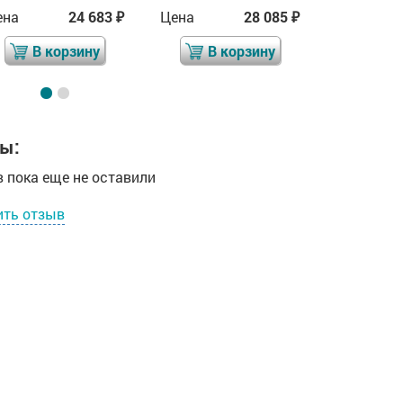
ена
24 683
Цена
28 085
Цена
₽
₽
В корзину
В корзину
В 
ы:
 пока еще не оставили
ить отзыв